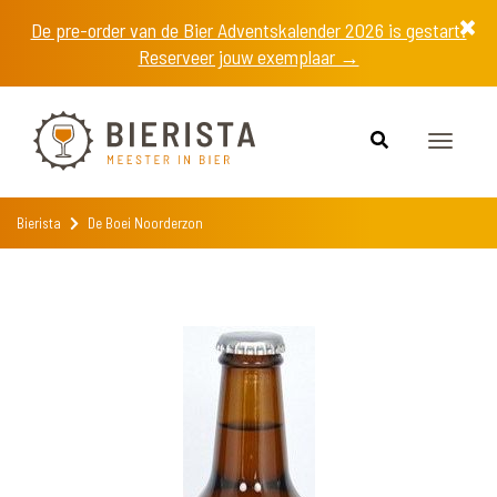
De pre-order van de Bier Adventskalender 2026 is gestart!
Reserveer jouw exemplaar →
Toggle
navigat
Bierista
De Boei Noorderzon