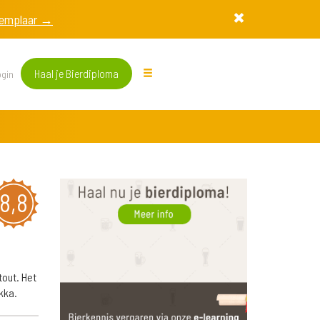
exemplaar →
Haal je Bierdiploma
gin
8,8
tout. Het
kka.