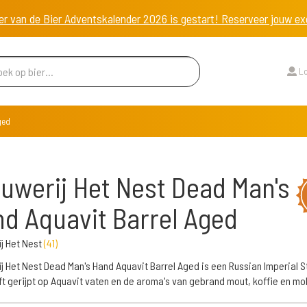
er van de Bier Adventskalender 2026 is gestart! Reserveer jouw 
Lo
ged
uwerij Het Nest Dead Man's
d Aquavit Barrel Aged
j Het Nest
(
41
)
j Het Nest Dead Man's Hand Aquavit Barrel Aged is een Russian Imperial S
ft gerijpt op Aquavit vaten en de aroma's van gebrand mout, koffie en mo