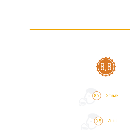
8,8
Smaak
8,7
Zicht
8,5