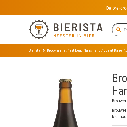
De pre-ord
Bierista
Brouwerij Het Nest Dead Man's Hand Aquavit Barrel A
Bro
Han
Brouweri
Brouweri
bier hee