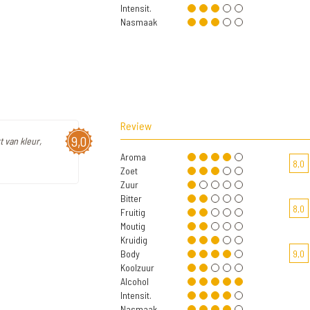
Intensit.
Nasmaak
Review
9,0
t van kleur,
Aroma
8,0
Zoet
Zuur
Bitter
8,0
Fruitig
Moutig
Kruidig
Body
9,0
Koolzuur
Alcohol
Intensit.
Nasmaak