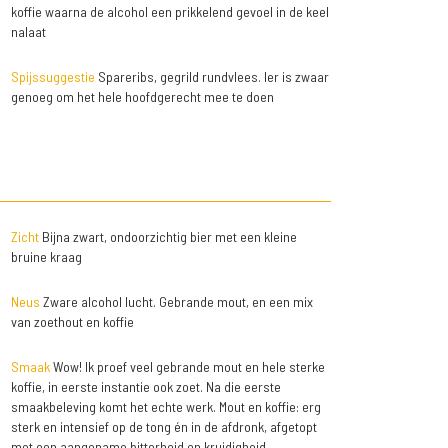
koffie waarna de alcohol een prikkelend gevoel in de keel
nalaat
Spijssuggestie
Spareribs, gegrild rundvlees. Ier is zwaar
genoeg om het hele hoofdgerecht mee te doen
Zicht
Bijna zwart, ondoorzichtig bier met een kleine
bruine kraag
Neus
Zware alcohol lucht. Gebrande mout, en een mix
van zoethout en koffie
Smaak
Wow! Ik proef veel gebrande mout en hele sterke
koffie, in eerste instantie ook zoet. Na die eerste
smaakbeleving komt het echte werk. Mout en koffie: erg
sterk en intensief op de tong én in de afdronk, afgetopt
met een aangename bitterheid en kruidigheid.