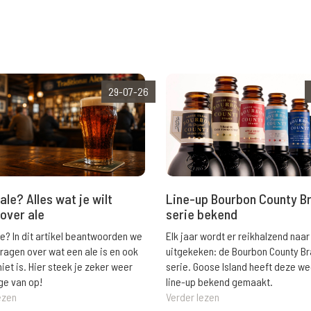
29-07-26
ale? Alles wat je wilt
Line-up Bourbon County B
over ale
serie bekend
le? In dit artikel beantwoorden we
Elk jaar wordt er reikhalzend naar
vragen over wat een ale is en ook
uitgekeken: de Bourbon County B
niet is. Hier steek je zeker weer
serie. Goose Island heeft deze w
ge van op!
line-up bekend gemaakt.
ezen
Verder lezen