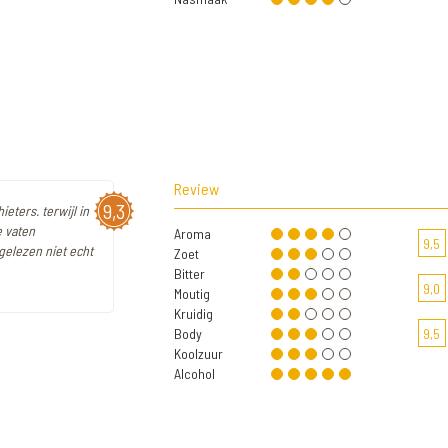
Review
9,3
eters. terwijl in
e vaten
Aroma
9,5
 gelezen niet echt
Zoet
Bitter
9,0
Moutig
Kruidig
Body
9,5
Koolzuur
Alcohol