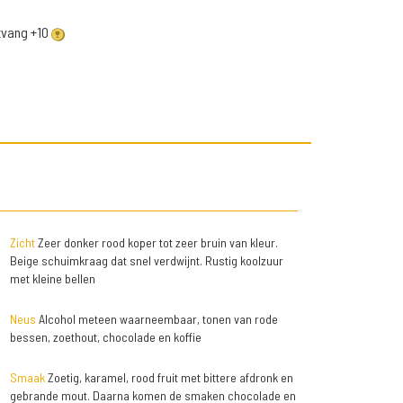
ntvang +10
Zicht
Zeer donker rood koper tot zeer bruin van kleur.
Beige schuimkraag dat snel verdwijnt. Rustig koolzuur
met kleine bellen
Neus
Alcohol meteen waarneembaar, tonen van rode
bessen, zoethout, chocolade en koffie
Smaak
Zoetig, karamel, rood fruit met bittere afdronk en
gebrande mout. Daarna komen de smaken chocolade en