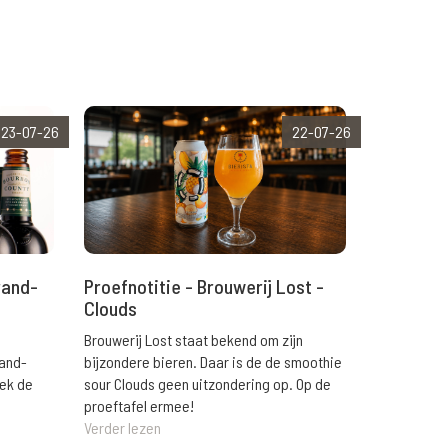
23-07-26
22-07-26
rand-
Proefnotitie - Brouwerij Lost -
Clouds
Brouwerij Lost staat bekend om zijn
rand-
bijzondere bieren. Daar is de de smoothie
eek de
sour Clouds geen uitzondering op. Op de
proeftafel ermee!
Verder lezen