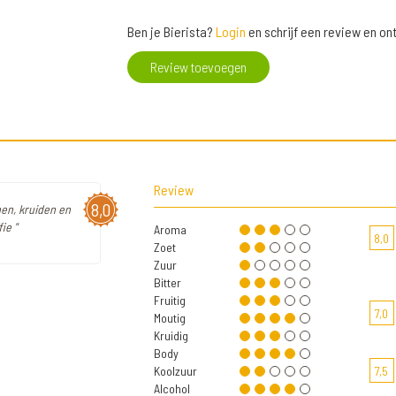
Ben je Bierista?
Login
en schrijf een review en o
Review toevoegen
Review
8,0
nen, kruiden en
ie "
Aroma
8,0
Zoet
Zuur
Bitter
Fruitig
7,0
Moutig
Kruidig
Body
Koolzuur
7,5
Alcohol