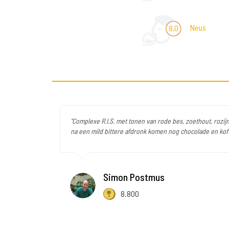
Neus
8,0
"Complexe R.I.S. met tonen van rode bes, zoethout, rozij
na een mild bittere afdronk komen nog chocolade en koff
Simon Postmus
8.800