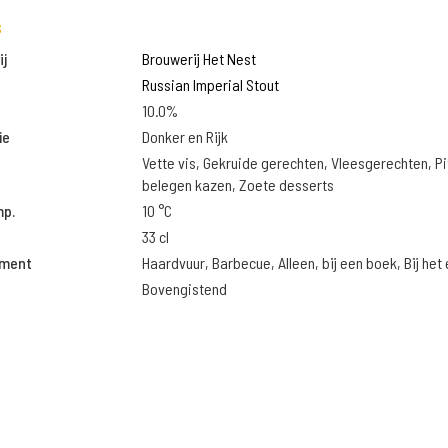
s
j
Brouwerij Het Nest
Russian Imperial Stout
10.0%
ie
Donker en Rijk
Vette vis, Gekruide gerechten, Vleesgerechten, Pi
belegen kazen, Zoete desserts
mp.
10 °C
33 cl
oment
Haardvuur, Barbecue, Alleen, bij een boek, Bij het
Bovengistend