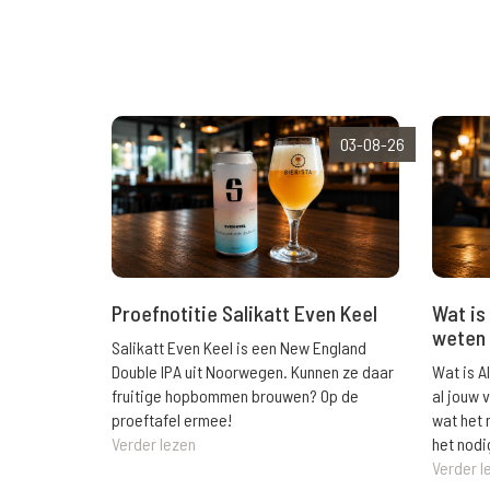
03-08-26
Wat is 
Proefnotitie Salikatt Even Keel
weten 
Salikatt Even Keel is een New England
Wat is A
Double IPA uit Noorwegen. Kunnen ze daar
al jouw 
fruitige hopbommen brouwen? Op de
wat het 
proeftafel ermee!
het nodi
Verder lezen
Verder l