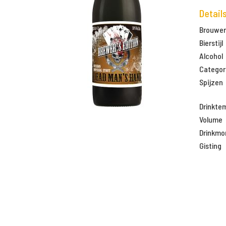
Detail
Brouweri
Bierstijl
Alcohol
Categor
Spijzen
Drinkte
Volume
Drinkm
Gisting