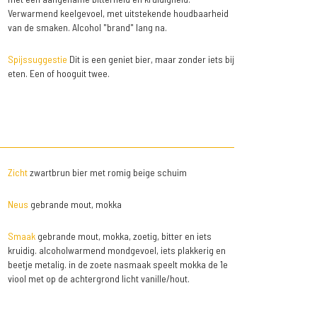
Verwarmend keelgevoel, met uitstekende houdbaarheid
van de smaken. Alcohol "brand" lang na.
Spijssuggestie
Dit is een geniet bier, maar zonder iets bij
eten. Een of hooguit twee.
Zicht
zwartbrun bier met romig beige schuim
Neus
gebrande mout, mokka
Smaak
gebrande mout, mokka, zoetig, bitter en iets
kruidig. alcoholwarmend mondgevoel, iets plakkerig en
beetje metalig. in de zoete nasmaak speelt mokka de 1e
viool met op de achtergrond licht vanille/hout.