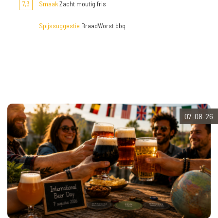
7,3
Smaak
Zacht moutig fris
Spijssuggestie
BraadWorst bbq
07-08-26