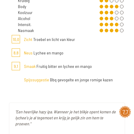
Kruidig
Body
Koolzuur
Alcohol
Intensit.
Nasmaak
10,0
Zicht
Troebel en licht van kleur
8,8
Neus
Lychee en mango
9,1
Smaak
Fruitig bitter en lychee en mango
Spijssuggestie
Bbq gevogelte en jonge romige kazen
7,7
"Een heerlijke hazy ipa. Wanneer je het blikje opent komen de
lychee's je al tegemoet en krijg je gelijk zin om hem te
proeven."