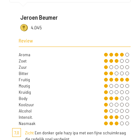
Jeroen Beumer
4.045
Review
Aroma
Zoet
Zuur
Bitter
Fruitig
Moutig
Kruidig
Body
Koolzuur
Alcohol
Intensit.
Nasmaak
7,0
Zicht
Een donker gele hazy ipa met een fijne schuimkraag
die redelijk snel verdwijnt.