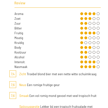
Review
Aroma
Zoet
Zuur
Bitter
Fruitig
Moutig
Kruidig
Body
Koolzuur
Alcohol
Intensit.
Nasmaak
7,4
Zicht
Troebel blond bier met een nette witte schuimkraag
7,6
Neus
Een romige fruitige geur
7,6
Smaak
Een vol romig mond gevoel met veel tropisch fruit
Spijssuggestie
Lekker bij een tropisch fruitsalade met