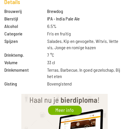
Details
Brouwerij
Brewdog
Bierstijl
IPA - India Pale Ale
Alcohol
6.5%
Categorie
Fris en fruitig
Spijzen
Salades, Kip en gevogelte, Witvis, Vette
vis, Jonge en romige kazen
Drinktemp.
7 °C
Volume
33 cl
Drinkmoment
Terras, Barbecue, In goed gezelschap, Bij
het eten
Gisting
Bovengistend