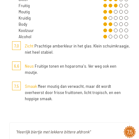
Fruitig
Moutig
Kruidig
Body
Koolzuur
Alcohol
7,0
Zicht
Prachtige amberkleur in het glas. Klein schuimkraagje,
niet heel stabiel.
6,6
Neus
Fruitige tonen en hoparoma's. Ver weg ook een
moutje.
7,5
Smaak
Meer moutig dan verwacht, maar dit wordt
overheerst door frisse fruittonen, licht tropisch, en een
hoppige smaak.
7,5
"Heerlijk biertje met lekkere bittere afdronk"