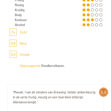
Moutig
Kruidig
Body
Koolzuur
Alcohol
7,4
Zicht
6,8
Neus
6,9
Smaak
Spijssuggestie
Roodkorstkazen.
6,9
"Mwoah, 1 van de mindere van Brewdog. Helder amberkleurig.
In de verte fruitig, moutig en een heel klein bittertje.
Allemansvriendje."