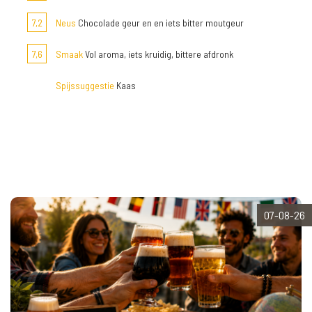
7,2
Neus
Chocolade geur en en iets bitter moutgeur
7,6
Smaak
Vol aroma, iets kruidig, bittere afdronk
Spijssuggestie
Kaas
07-08-26