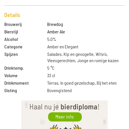
Details
Brouwerij
Brewdog
Bierstijl
Amber Ale
Alcohol
5.0%
Categorie
Amber en Elegant
Spijzen
Salades, Kip en gevogelte, Witvis,
Vleesgerechten, Jonge en romige kazen
Drinktemp.
5 °C
Volume
33 cl
Drinkmoment
Terras, In goed gezelschap, Bij het eten
Gisting
Bovengistend