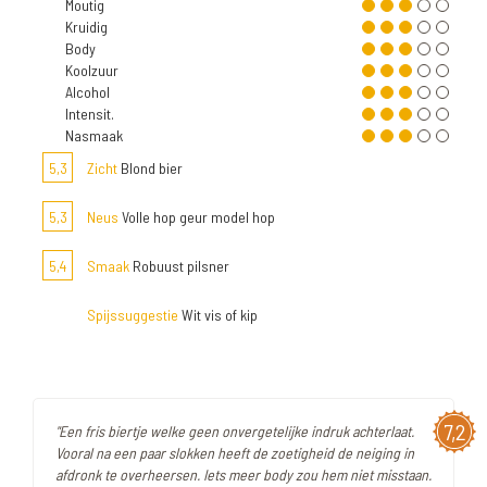
Moutig
Kruidig
Body
Koolzuur
Alcohol
Intensit.
Nasmaak
5,3
Zicht
Blond bier
5,3
Neus
Volle hop geur model hop
5,4
Smaak
Robuust pilsner
Spijssuggestie
Wit vis of kip
7,2
"Een fris biertje welke geen onvergetelijke indruk achterlaat.
Vooral na een paar slokken heeft de zoetigheid de neiging in
afdronk te overheersen. Iets meer body zou hem niet misstaan.