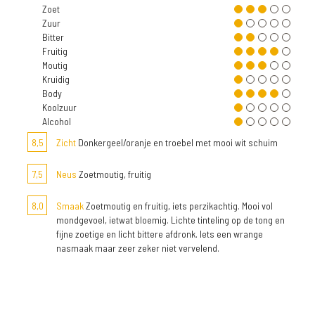
Zoet
Zuur
Bitter
Fruitig
Moutig
Kruidig
Body
Koolzuur
Alcohol
8,5
Zicht
Donkergeel/oranje en troebel met mooi wit schuim
7,5
Neus
Zoetmoutig, fruitig
8,0
Smaak
Zoetmoutig en fruitig, iets perzikachtig. Mooi vol
mondgevoel, ietwat bloemig. Lichte tinteling op de tong en
fijne zoetige en licht bittere afdronk. Iets een wrange
nasmaak maar zeer zeker niet vervelend.