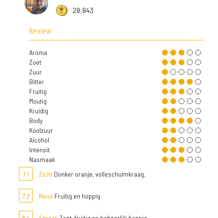
28.843
Review
Aroma
Zoet
Zuur
Bitter
Fruitig
Moutig
Kruidig
Body
Koolzuur
Alcohol
Intensit.
Nasmaak
7,1
Zicht
Donker oranje, volleschuimkraag,
7,2
Neus
Fruitig en hoppig
8,4
Smaak
Zoet, fruitig en behoorlijk hoppig