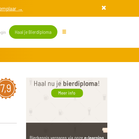
exemplaar →
Haal je Bierdiploma
gin
7,9