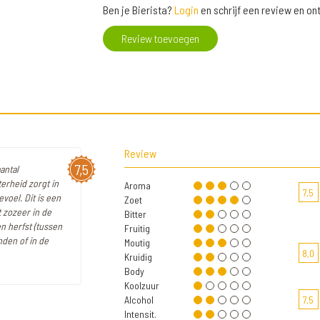
Ben je Bierista?
Login
en schrijf een review en o
Review toevoegen
Review
7,5
antal
terheid zorgt in
Aroma
7,5
voel. Dit is een
Zoet
t zozeer in de
Bitter
en herfst (tussen
Fruitig
nden of in de
Moutig
8,0
Kruidig
Body
Koolzuur
Alcohol
7,5
Intensit.