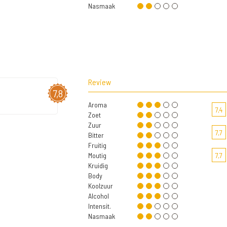
Nasmaak
Review
7,8
Aroma
7,4
Zoet
Zuur
7,7
Bitter
Fruitig
Moutig
7,7
Kruidig
Body
Koolzuur
Alcohol
Intensit.
Nasmaak