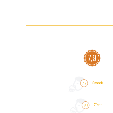
7,9
Smaak
7,7
Zicht
8,1