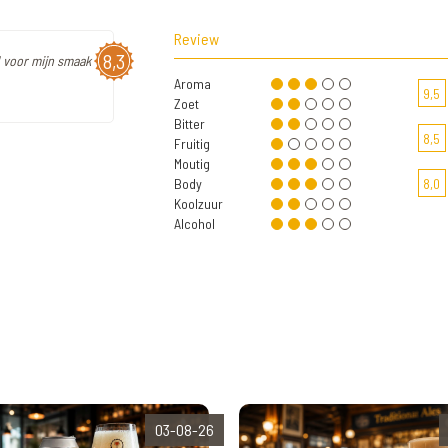
Review
8,3
! voor mijn smaak
Aroma
9,5
Zoet
Bitter
8,5
Fruitig
Moutig
Body
8,0
Koolzuur
Alcohol
03-08-26