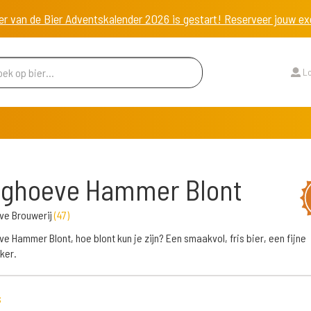
er van de Bier Adventskalender 2026 is gestart! Reserveer jouw 
Lo
rghoeve Hammer Blont
ve Brouwerij
(
47
)
e Hammer Blont, hoe blont kun je zijn? Een smaakvol, fris bier, een fijne
ker.
s