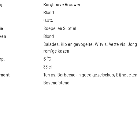
j
Berghoeve Brouwerij
Blond
6.0%
ie
Soepel en Subtiel
ken
Blond
Salades, Kip en gevogelte, Witvis, Vette vis, Jon
romige kazen
mp.
6 °C
33 cl
oment
Terras, Barbecue, In goed gezelschap, Bij het ete
Bovengistend