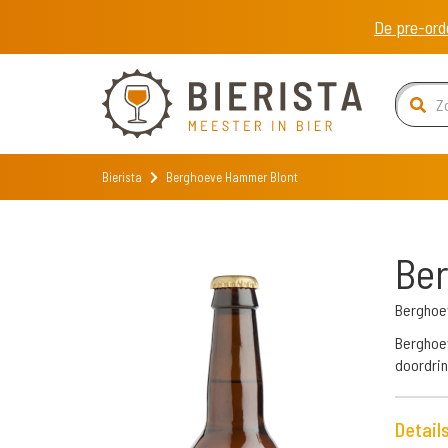
De pre-ord
Bierista
Berghoeve Hammer Blont
Be
Berghoe
Berghoev
doordrin
Detail