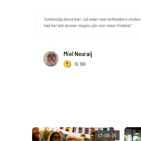
"volmondig blond bier, zal zeker veel liefhebbers vinden
had het iets dunner mogen zijn voor meer frisheid."
Miel Neuraij
19.198
07-08-26