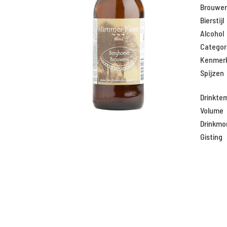
Brouweri
Bierstijl
Alcohol
Categor
Kenmer
Spijzen
Drinkte
Volume
Drinkm
Gisting