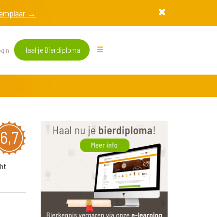
exemplaar →
Haal je Bierdiploma
gin
6,7
ht