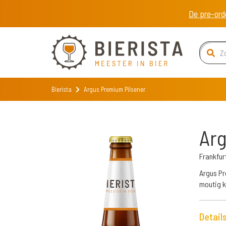
De pre-ord
Bierista
Argus Premium Pilsener
Arg
Frankfur
Argus Pr
moutig k
Detail