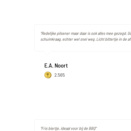
"Redelijke pilsener maar daar is ook alles mee gezegd. 
schuimkraag, echter wel snel weg. Licht bittertje in de af
E.A. Noort
2.565
"Fris biertje, ideaal voor bij de BBQ"