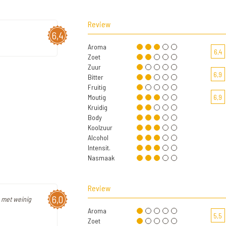
Review
6,4
Aroma
6,4
Zoet
Zuur
6,9
Bitter
Fruitig
Moutig
6,9
Kruidig
Body
Koolzuur
Alcohol
Intensit.
Nasmaak
Review
6,0
r met weinig
Aroma
5,5
Zoet