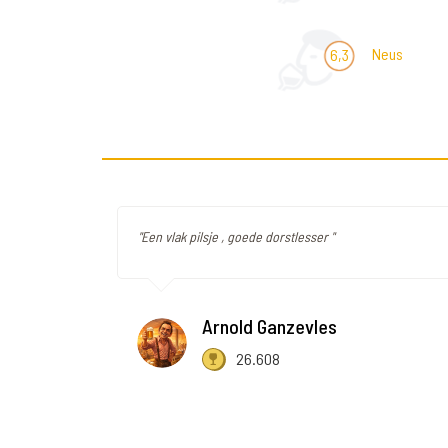
Neus
6,3
"Een vlak pilsje , goede dorstlesser "
Arnold Ganzevles
26.608