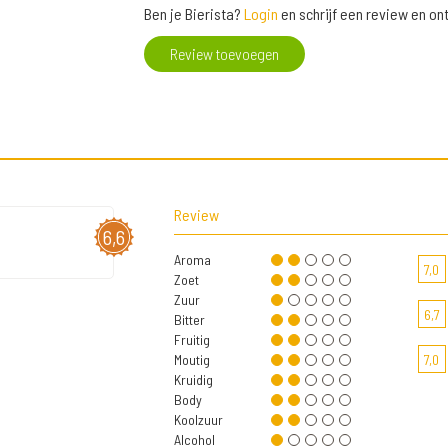
Ben je Bierista?
Login
en schrijf een review en o
Review toevoegen
Review
6,6
Aroma
7,0
Zoet
Zuur
6,7
Bitter
Fruitig
Moutig
7,0
Kruidig
Body
Koolzuur
Alcohol