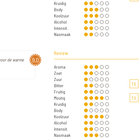
Kruidig
Body
Koolzuur
Alcohol
Intensit.
Nasmaak
Review
9,0
 voor de warme
Aroma
Zoet
Zuur
7,5
Bitter
Fruitig
Moutig
7,5
Kruidig
Body
Koolzuur
Alcohol
Intensit.
Nasmaak