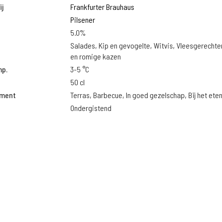
j
Frankfurter Brauhaus
Pilsener
5.0%
Salades, Kip en gevogelte, Witvis, Vleesgerechte
en romige kazen
mp.
3-5 °C
50 cl
oment
Terras, Barbecue, In goed gezelschap, Bij het ete
Ondergistend