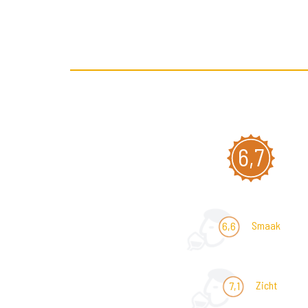
6,7
Smaak
6,6
Zicht
7,1