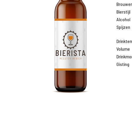
Brouweri
Bierstijl
Alcohol
Spijzen
Drinkte
Volume
Drinkm
Gisting