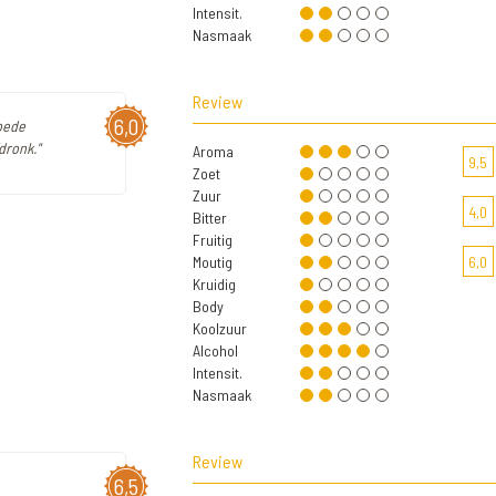
Intensit.
Nasmaak
Review
6,0
Goede
dronk."
Aroma
9,5
Zoet
Zuur
4,0
Bitter
Fruitig
Moutig
6,0
Kruidig
Body
Koolzuur
Alcohol
Intensit.
Nasmaak
Review
6,5