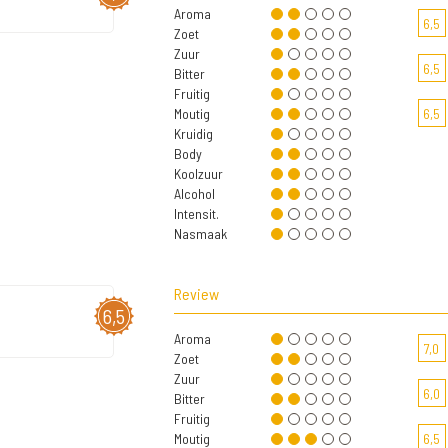
Aroma
6,5
Zoet
Zuur
6,5
Bitter
Fruitig
Moutig
6,5
Kruidig
Body
Koolzuur
Alcohol
Intensit.
Nasmaak
Review
6,5
Aroma
7,0
Zoet
Zuur
6,0
Bitter
Fruitig
Moutig
6,5