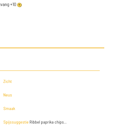
ntvang +10
Zicht
Neus
Smaak
Spijssuggestie
Ribbel paprika chips...