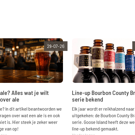
29-07-26
ale? Alles wat je wilt
Line-up Bourbon County B
over ale
serie bekend
le? In dit artikel beantwoorden we
Elk jaar wordt er reikhalzend naar
vragen over wat een ale is en ook
uitgekeken: de Bourbon County B
niet is. Hier steek je zeker weer
serie. Goose Island heeft deze w
ge van op!
line-up bekend gemaakt.