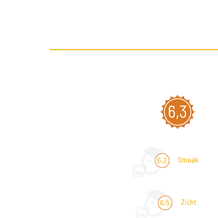
6,3
Smaak
6,2
Zicht
6,5