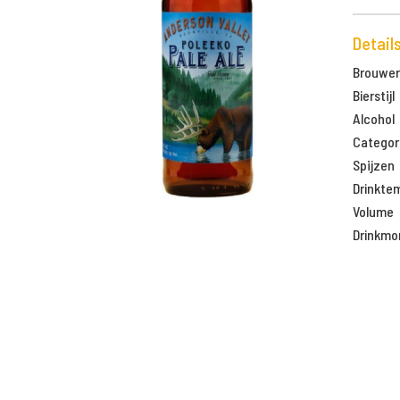
Detail
Brouweri
Bierstijl
Alcohol
Categor
Spijzen
Drinkte
Volume
Drinkm