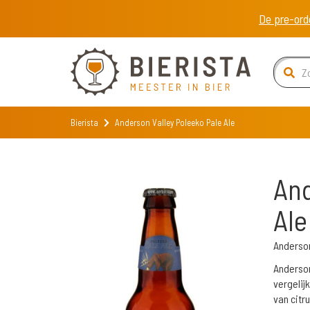
De pre-ord
Bierista
Anderson Valley Poleeko Pale Ale
And
Ale
Anderso
Anderson
vergelij
van citr