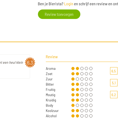
Ben je Bierista?
Login
en schrijf een review en o
Review toevoegen
Review
6,3
t een heul klein
Aroma
6,5
Zoet
Zuur
5,1
Bitter
Fruitig
Moutig
6,2
Kruidig
Body
Koolzuur
Alcohol