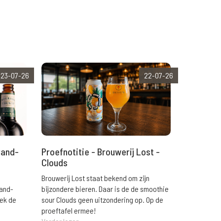
23-07-26
22-07-26
rand-
Proefnotitie - Brouwerij Lost -
Clouds
Brouwerij Lost staat bekend om zijn
rand-
bijzondere bieren. Daar is de de smoothie
eek de
sour Clouds geen uitzondering op. Op de
proeftafel ermee!