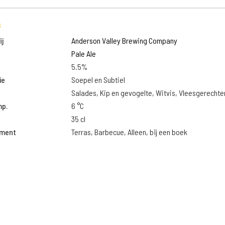
s
j
Anderson Valley Brewing Company
Pale Ale
5.5%
ie
Soepel en Subtiel
Salades, Kip en gevogelte, Witvis, Vleesgerechte
mp.
6 °C
35 cl
oment
Terras, Barbecue, Alleen, bij een boek