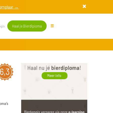
exemplaar →
Haal je Bierdiploma
gin
6,3
roma's