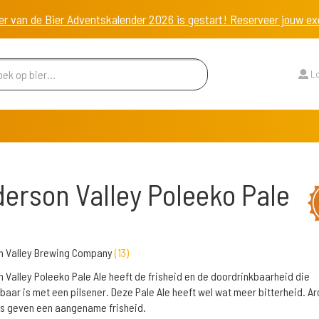
er van de Bier Adventskalender 2026 is gestart! Reserveer jouw 
Lo
erson Valley Poleeko Pale
n Valley Brewing Company
(
13
)
 Valley Poleeko Pale Ale heeft de frisheid en de doordrinkbaarheid die
kbaar is met een pilsener. Deze Pale Ale heeft wel wat meer bitterheid. A
us geven een aangename frisheid.