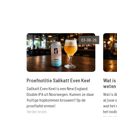
03-08-26
Wat is 
Proefnotitie Salikatt Even Keel
weten 
Salikatt Even Keel is een New England
Wat is A
Double IPA uit Noorwegen. Kunnen ze daar
al jouw 
fruitige hopbommen brouwen? Op de
wat het 
proeftafel ermee!
het nodi
Verder lezen