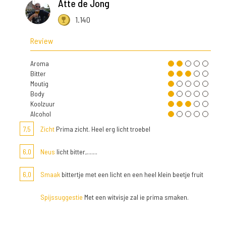
Atte de Jong
1.140
Review
Aroma
Bitter
Moutig
Body
Koolzuur
Alcohol
7,5
Zicht
Prima zicht. Heel erg licht troebel
6,0
Neus
licht bitter,.......
6,0
Smaak
bittertje met een licht en een heel klein beetje fruit
Spijssuggestie
Met een witvisje zal ie prima smaken.