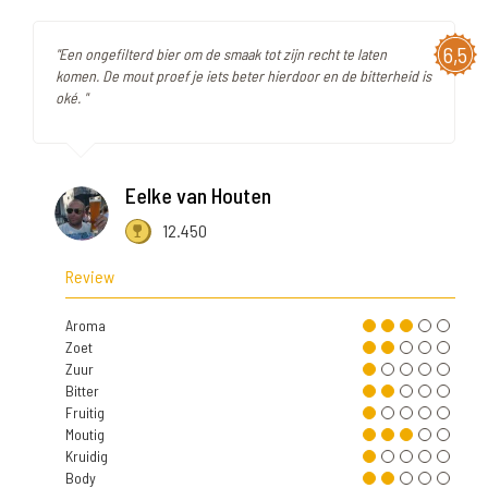
6,5
"Een ongefilterd bier om de smaak tot zijn recht te laten
komen. De mout proef je iets beter hierdoor en de bitterheid is
oké. "
Eelke van Houten
12.450
Review
Aroma
Zoet
Zuur
Bitter
Fruitig
Moutig
Kruidig
Body