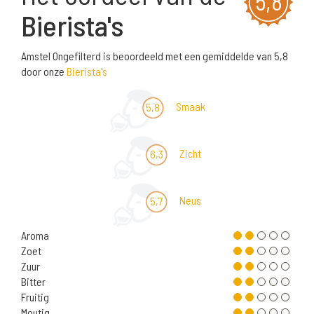
5,8
Bierista's
Amstel Ongefilterd is beoordeeld met een gemiddelde van 5,8
door onze
Bierista's
Smaak
5,8
Zicht
6,3
Neus
5,7
Aroma
Zoet
Zuur
Bitter
Fruitig
Moutig