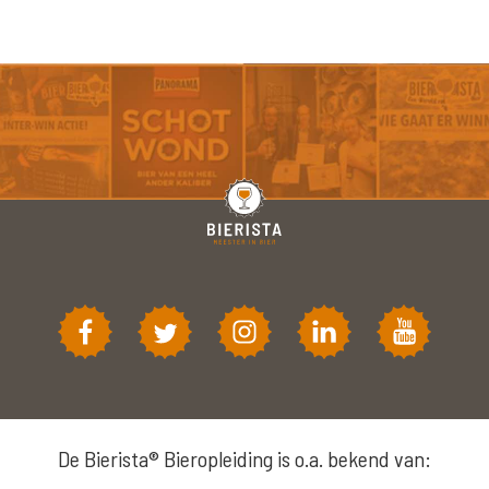
De Bierista® Bieropleiding is o.a. bekend van: