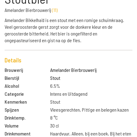
Amelander Bierbrouwerij
(
11
)
Amelander Bikkelha'd is een stout met een romige schuimkraag.
Veel geroosterde gerst zorgt voor de donkere kleur en de
geroosterde bitterheid. Het bier is ongefilterd en
ongepasteuriseerd en gist na op de fles.
Details
Brouwerij
Amelander Bierbrouwerij
Bierstijl
Stout
Alcohol
6.5%
Categorie
Intens en Uitdagend
Kenmerken
Stout
Spijzen
Vleesgerechten, Pittige en belegen kazen
Drinktemp.
8 °C
Volume
30 cl
Drinkmoment
Haardvuur, Alleen, bij een boek, Bij het eten