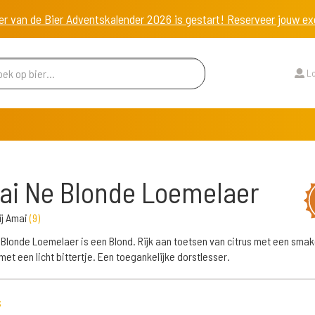
er van de Bier Adventskalender 2026 is gestart! Reserveer jouw 
Lo
i Ne Blonde Loemelaer
ij Amai
(
9
)
Blonde Loemelaer is een Blond. Rijk aan toetsen van citrus met een smak
met een licht bittertje. Een toegankelijke dorstlesser.
s