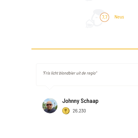
Neus
7,7
"Fris licht blondbier uit de regio"
Johnny Schaap
26.230