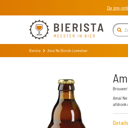
De pre-ord
Bierista
Amai Ne Blonde Loemelaer
Ama
Brouwer
Amai Ne 
afdronk 
Detail