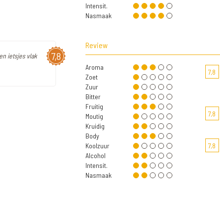
Intensit.
Nasmaak
Review
7,8
en ietsjes vlak
Aroma
7,8
Zoet
Zuur
Bitter
Fruitig
7,8
Moutig
Kruidig
Body
Koolzuur
7,8
Alcohol
Intensit.
Nasmaak