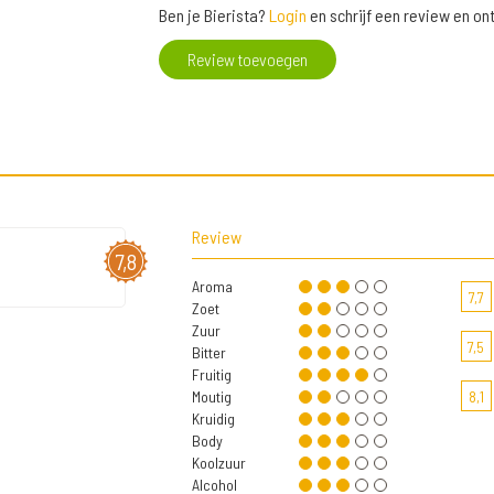
Ben je Bierista?
Login
en schrijf een review en o
Review toevoegen
Review
7,8
Aroma
7,7
Zoet
Zuur
7,5
Bitter
Fruitig
Moutig
8,1
Kruidig
Body
Koolzuur
Alcohol