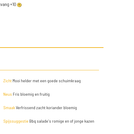
ntvang +10
Zicht
Mooi helder met een goede schuimkraag
Neus
Fris bloemig en fruitig
Smaak
Verfrissend zacht koriander bloemig
Spijssuggestie
Bbq salade's romige en of jonge kazen