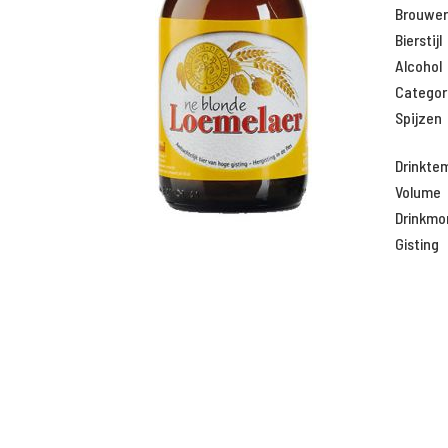
Brouweri
Bierstijl
Alcohol
Categor
Spijzen
Drinkte
Volume
Drinkm
Gisting