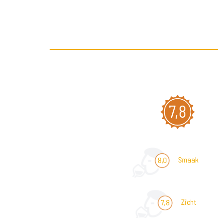
7,8
Smaak
8,0
Zicht
7,8