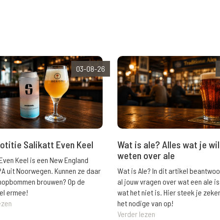
03-08-26
Wat is ale? Alles wat je wil
otitie Salikatt Even Keel
weten over ale
 Even Keel is een New England
Wat is Ale? In dit artikel beantwo
PA uit Noorwegen. Kunnen ze daar
al jouw vragen over wat een ale is
e hopbommen brouwen? Op de
wat het niet is. Hier steek je zeke
el ermee!
het nodige van op!
ezen
Verder lezen