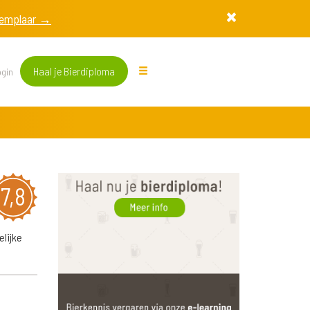
exemplaar →
Haal je Bierdiploma
gin
7,8
elijke