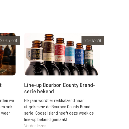
29-07-26
23-07-26
t
Line-up Bourbon County Brand-
serie bekend
orden we
Elk jaar wordt er reikhalzend naar
 en ook
uitgekeken: de Bourbon County Brand-
r weer
serie. Goose Island heeft deze week de
line-up bekend gemaakt.
Verder lezen