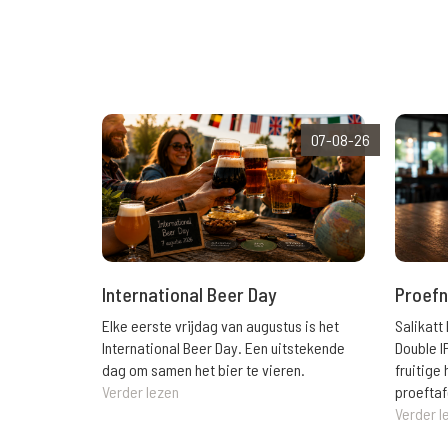
07-08-26
International Beer Day
Proefn
Elke eerste vrijdag van augustus is het
Salikatt
International Beer Day. Een uitstekende
Double I
dag om samen het bier te vieren.
fruitig
Verder lezen
proeftaf
Verder l