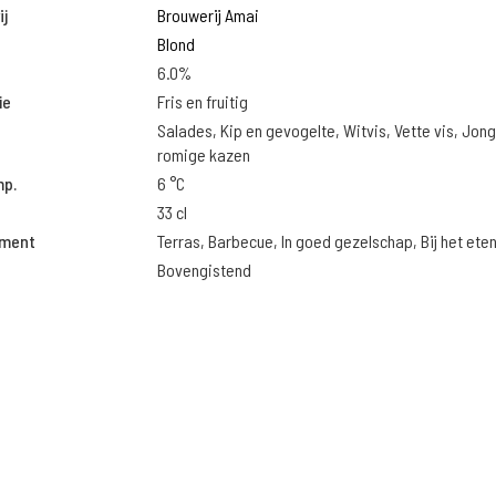
j
Brouwerij Amai
Blond
6.0%
ie
Fris en fruitig
Salades, Kip en gevogelte, Witvis, Vette vis, Jon
romige kazen
mp.
6 °C
33 cl
oment
Terras, Barbecue, In goed gezelschap, Bij het ete
Bovengistend