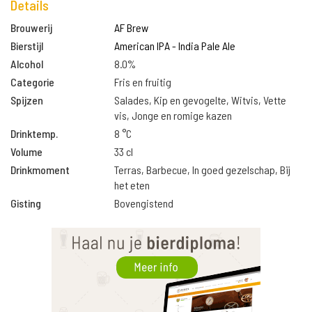
Details
Brouwerij
AF Brew
Bierstijl
American IPA - India Pale Ale
Alcohol
8.0%
Categorie
Fris en fruitig
Spijzen
Salades, Kip en gevogelte, Witvis, Vette
vis, Jonge en romige kazen
Drinktemp.
8 °C
Volume
33 cl
Drinkmoment
Terras, Barbecue, In goed gezelschap, Bij
het eten
Gisting
Bovengistend