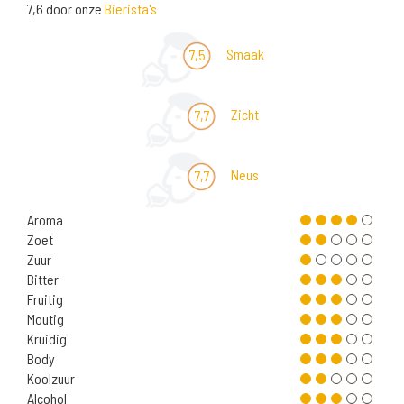
7,6 door onze
Bierista's
Smaak
7,5
Zicht
7,7
Neus
7,7
Aroma
Zoet
Zuur
Bitter
Fruitig
Moutig
Kruidig
Body
Koolzuur
Alcohol