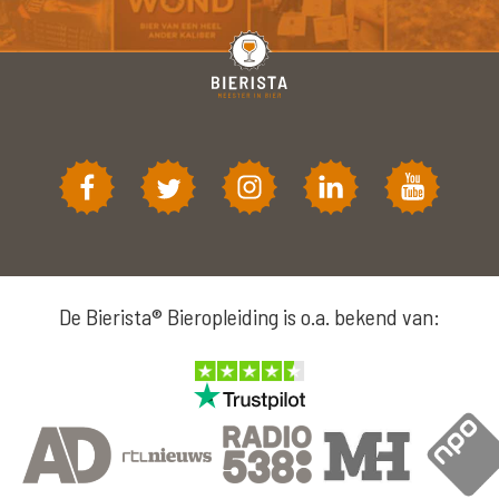
De Bierista® Bieropleiding is o.a. bekend van: