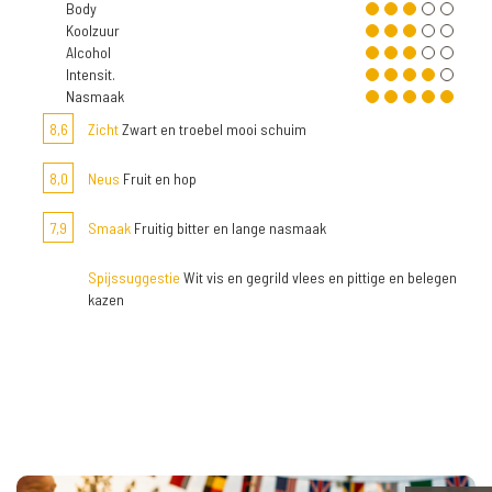
Body
Koolzuur
Alcohol
Intensit.
Nasmaak
8,6
Zicht
Zwart en troebel mooi schuim
8,0
Neus
Fruit en hop
7,9
Smaak
Fruitig bitter en lange nasmaak
Spijssuggestie
Wit vis en gegrild vlees en pittige en belegen
kazen