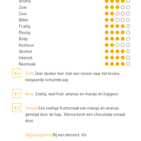
Aroma
Zoet
Zuur
Bitter
Fruitig
Moutig
Body
Koolzuur
Alcohol
Intensit.
Nasmaak
8,4
Zicht
Zeer donker bier met een mooie naar het bruine
toegaande schuimkraag
8,1
Neus
Zoetig, veel fruit. ananas en mango en hopgeur.
8,2
Smaak
Een zoetige fruitsmaak van mango en ananas
gevolgd door de hop.. Hierna komt een chocolade smaak
door.
Spijssuggestie
Bij een dessert, Vis