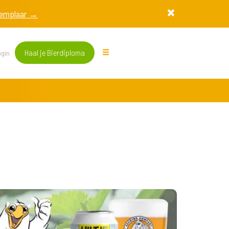
exemplaar →
Haal je Bierdiploma
gin