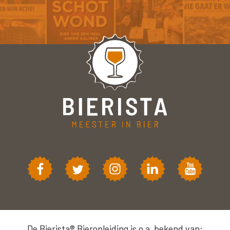
De Bierista® Bieropleiding is o.a. bekend van: