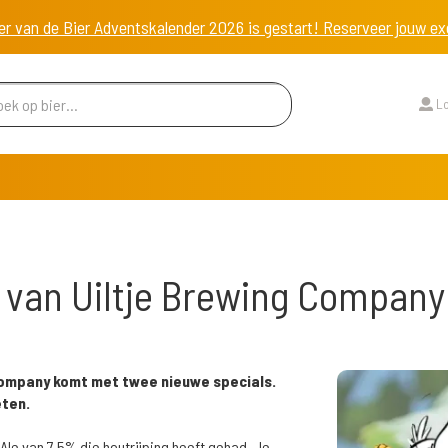
er van de Bier Adventskalender 2026 is gestart! Reserveer jouw 
Lo
 van Uiltje Brewing Company
g Company komt met twee nieuwe specials.
ten.
Ale van 7,5% die houtrijping heeft gehad. Je