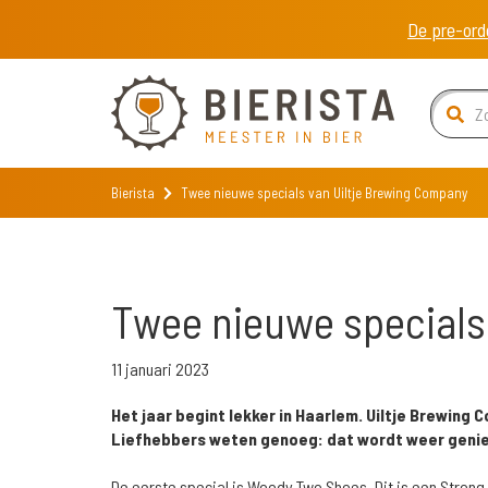
De pre-ord
Bierista
Twee nieuwe specials van Uiltje Brewing Company
Twee nieuwe specials
11 januari 2023
Het jaar begint lekker in Haarlem. Uiltje Brewin
Liefhebbers weten genoeg: dat wordt weer genie
De eerste special is Woody Two Shoes. Dit is een Strong 