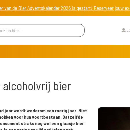
er van de Bier Adventskalender 2026 is gestart! Reserveer jouw 
Lo
alcoholvrij bier
d jaar wordt wederom een roerig jaar. Niet
knokken voor hun voortbestaan. Datzelfde
onsument straks nog wel een glaasje bier
. In een serie van vijf artikelen gaat