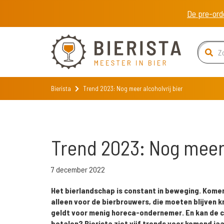
De pre-ord
Bierista
Trend 2023: Nog meer alcoholvrij bier
Trend 2023: Nog meer 
7 december 2022
Het bierlandschap is constant in beweging. Komen
alleen voor de bierbrouwers, die moeten blijven 
geldt voor menig horeca-ondernemer. En kan de c
betalen? Bierista ziet vijf trends voor komend jaar