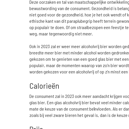
Deze oorzaken en tal van maatschappelijke ontwikkeli
bewustwording van de consument. Gezondheid is belangri
niet goed voor de gezondheid, hoe je het ook wendt of 
ethische kant van dit paraplubegrip heeft terrein gewonn
op populair te doen. Of om straalbezopen een feestje t
weg, maar tegenwoordig niet meer.
Ook in 2023 zal er weer meer alcoholvrij bier worden gedr
breedte meer bier met minder alcohol worden gedronken
gekozen om te genieten van een goed glas bier met een 
populair, maar de momenten waarop van zo’n bier wordt
worden gekozen voor een alcoholvrij of op z’n minst een 
Calorieën
De consument zal in 2023 ook meer aandacht krijgen voo
glas bier. Een glas alcoholvrij bier bevat veel minder ca
mate de keuze van de consument beïnvloeden. Als er dan o
zoals bij veel zware bieren het geval is, dan is de keuze