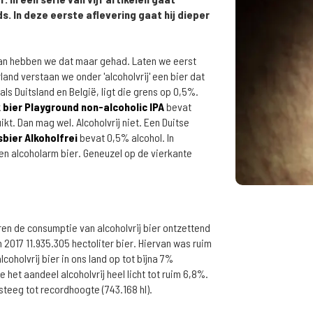
s. In deze eerste aflevering gaat hij dieper
 Dan hebben we dat maar gehad. Laten we eerst
and verstaan we onder 'alcoholvrij' een bier dat
ls Duitsland en België, ligt die grens op 0,5%.
bier Playground non-alcoholic IPA
bevat
t. Dan mag wel. Alcoholvrij niet. Een Duitse
ier Alkoholfrei
bevat 0,5% alcohol. In
t een alcoholarm bier. Geneuzel op de vierkante
en de consumptie van alcoholvrij bier ontzettend
 2017 11.935.305 hectoliter bier. Hiervan was ruim
lcoholvrij bier in ons land op tot bijna 7%
lde het aandeel alcoholvrij heel licht tot ruim 6,8%.
teeg tot recordhoogte (743.168 hl).