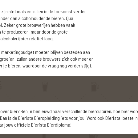
r zijn niet mals en zullen in de toekomst verder
minder dan alcoholhoudende bieren. Qua
el. Zeker grote brouwerijen hebben vaak
n te produceren, maar door de grote
coholvrij bier relatief laag.
un marketingbudget moeten blijven besteden aan
t groeien, zullen andere brouwers zich ook meer en
rije bieren, waardoor de vraag nog verder stijgt.
over bier? Ben je benieuwd naar verschillende bierculturen, hoe bier wor
an is de Bierista Bieropleiding iets voor jou. Word ook Bierista, bestel 
 jouw officiele Bierista Bierdiploma!