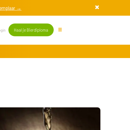
exemplaar →
Haal je Bierdiploma
gin