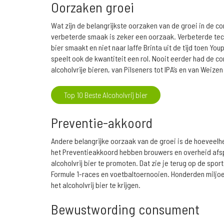
Oorzaken groei
Wat zijn de belangrijkste oorzaken van de groei in de co
verbeterde smaak is zeker een oorzaak. Verbeterde tech
bier smaakt en niet naar laffe Brinta uit de tijd toen You
speelt ook de kwantiteit een rol. Nooit eerder had de c
alcoholvrije bieren, van Pilseners tot IPA’s en van Weizen
Top 10 Beste Alcoholvrij bier
Preventie-akkoord
Andere belangrijke oorzaak van de groei is de hoeveelhe
het Preventieakkoord hebben brouwers en overheid afs
alcoholvrij bier te promoten. Dat zie je terug op de spor
Formule 1-races en voetbaltoernooien. Honderden milj
het alcoholvrij bier te krijgen.
Bewustwording consument