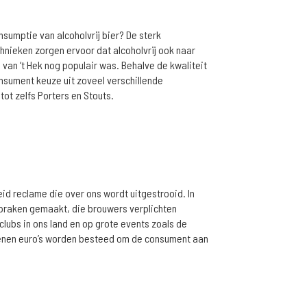
nsumptie van alcoholvrij bier? De sterk
nieken zorgen ervoor dat alcoholvrij ook naar
p van ‘t Hek nog populair was. Behalve de kwaliteit
onsument keuze uit zoveel verschillende
 tot zelfs Porters en Stouts.
id reclame die over ons wordt uitgestrooid. In
praken gemaakt, die brouwers verplichten
tclubs in ons land en op grote events zoals de
oenen euro’s worden besteed om de consument aan