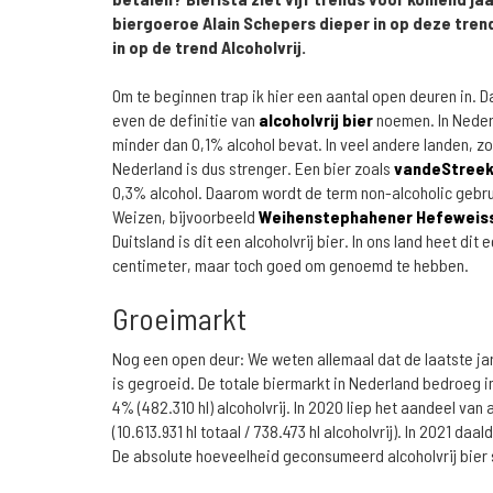
biergoeroe Alain Schepers dieper in op deze trend
in op de trend Alcoholvrij.
Om te beginnen trap ik hier een aantal open deuren in.
even de definitie van
alcoholvrij bier
noemen. In Nederl
minder dan 0,1% alcohol bevat. In veel andere landen, zoa
Nederland is dus strenger. Een bier zoals
vandeStreek 
0,3% alcohol. Daarom wordt de term non-alcoholic gebruik
Weizen, bijvoorbeeld
Weihenstephahener Hefeweissb
Duitsland is dit een alcoholvrij bier. In ons land heet di
centimeter, maar toch goed om genoemd te hebben.
Groeimarkt
Nog een open deur: We weten allemaal dat de laatste jar
is gegroeid. De totale biermarkt in Nederland bedroeg in
4% (482.310 hl) alcoholvrij. In 2020 liep het aandeel van a
(10.613.931 hl totaal / 738.473 hl alcoholvrij). In 2021 daa
De absolute hoeveelheid geconsumeerd alcoholvrij bier s