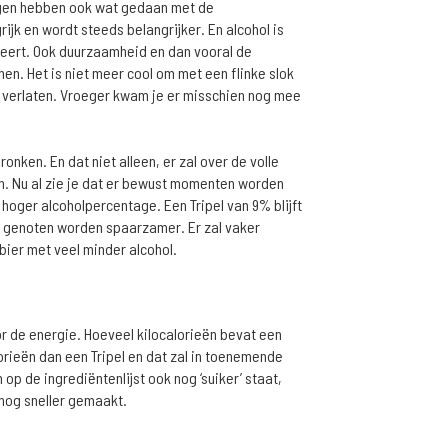
ngen hebben ook wat gedaan met de
jk en wordt steeds belangrijker. En alcohol is
keert. Ook duurzaamheid en dan vooral de
en. Het is niet meer cool om met een flinke slok
e verlaten. Vroeger kwam je er misschien nog mee
onken. En dat niet alleen, er zal over de volle
. Nu al zie je dat er bewust momenten worden
hoger alcoholpercentage. Een Tripel van 9% blijft
 genoten worden spaarzamer. Er zal vaker
bier met veel minder alcohol.
r de energie. Hoeveel kilocalorieën bevat een
lorieën dan een Tripel en dat zal in toenemende
p de ingrediëntenlijst ook nog ‘suiker’ staat,
 nog sneller gemaakt.