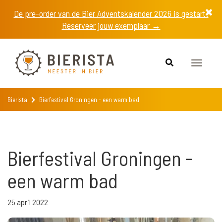
De pre-order van de Bier Adventskalender 2026 is gestart!
Reserveer jouw exemplaar →
Toggle
navigat
Bierista
Bierfestival Groningen - een warm bad
Bierfestival Groningen -
een warm bad
25 april 2022