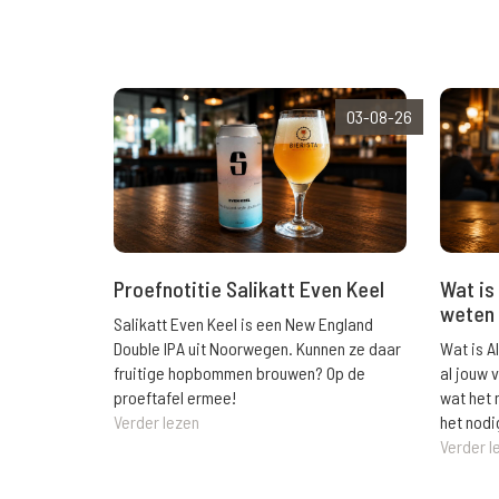
03-08-26
Wat is 
Proefnotitie Salikatt Even Keel
weten 
Salikatt Even Keel is een New England
Wat is A
Double IPA uit Noorwegen. Kunnen ze daar
al jouw 
fruitige hopbommen brouwen? Op de
wat het 
proeftafel ermee!
het nodi
Verder lezen
Verder l