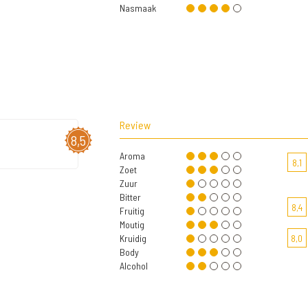
Nasmaak
Review
8,5
Aroma
8,1
Zoet
Zuur
Bitter
8,4
Fruitig
Moutig
Kruidig
8,0
Body
Alcohol