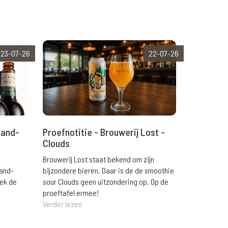
23-07-26
22-07-26
rand-
Proefnotitie - Brouwerij Lost -
Clouds
Brouwerij Lost staat bekend om zijn
rand-
bijzondere bieren. Daar is de de smoothie
eek de
sour Clouds geen uitzondering op. Op de
proeftafel ermee!
Verder lezen