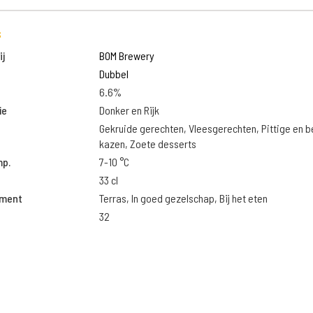
s
j
BOM Brewery
Dubbel
6.6%
ie
Donker en Rijk
Gekruide gerechten, Vleesgerechten, Pittige en 
kazen, Zoete desserts
mp.
7-10 °C
33 cl
oment
Terras, In goed gezelschap, Bij het eten
32