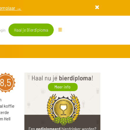
exemplaar →
Haal je Bierdiploma
gin
8,5
n
l koffie
terde
m Hell