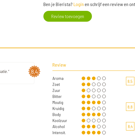
Ben je Bierista?
Login
en schrijf een review en o
Review toevoegen
Review
8,4
atie."
Aroma
8,5
Zoet
Zuur
Bitter
Moutig
8,8
Kruidig
Body
Koolzuur
Alcohol
8,4
Intensit.