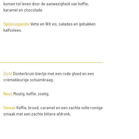
komen tot leven door de aanwezigheid van koffie,
karamel en chocolade.
Spijssuggestie
Vette en Wit vis, salades en gebakken
kalfsvlees.
Zicht
Donkerbruin biertje met een rode gloed en een
crèmekleurige schuimkraag.
Neus
Moutig, koffie, zoetig.
Smaak
Koffie, brood, caramel en een zachte volle romige
smaak met een zachte bittere afdronk,