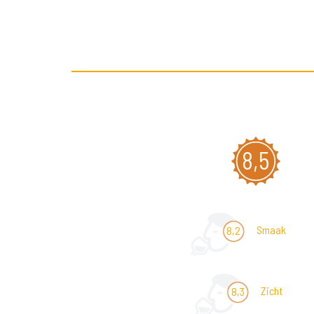
8,5
Smaak
8,2
Zicht
8,3