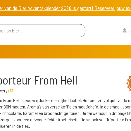
er van de Bier Adventskalender 2026 is gestart! Reserveer jouw 
Lo
porteur From Hell
wery
(
13
)
r From Hell is een vrij donkere en rijke Dubbel. Het bier zit vol gebrande e
r BOM mouten. Aroma's van verse koffie en moutigheid. In de smaak voora
 chocolade, karamel en broodachtige tonen. De tarwemout in dit ongefil
 zorgen voor een gezonde lichte troebelheid. De smaak van Triporteur Fro
olueren in de fles.