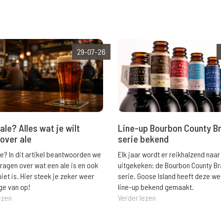
29-07-26
ale? Alles wat je wilt
Line-up Bourbon County B
over ale
serie bekend
le? In dit artikel beantwoorden we
Elk jaar wordt er reikhalzend naar
vragen over wat een ale is en ook
uitgekeken: de Bourbon County B
niet is. Hier steek je zeker weer
serie. Goose Island heeft deze w
ge van op!
line-up bekend gemaakt.
ezen
Verder lezen