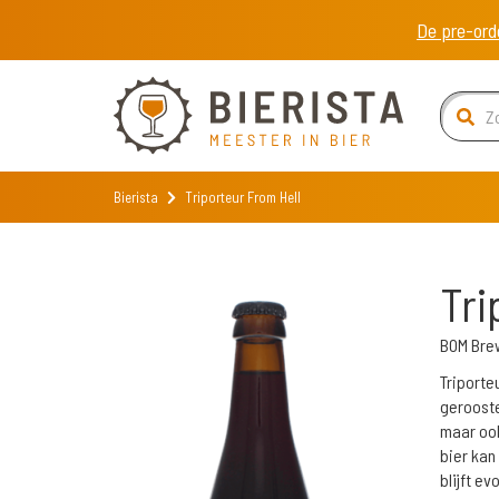
De pre-ord
Bierista
Triporteur From Hell
Tri
BOM Bre
Triporteu
gerooste
maar ook
bier kan
blijft ev