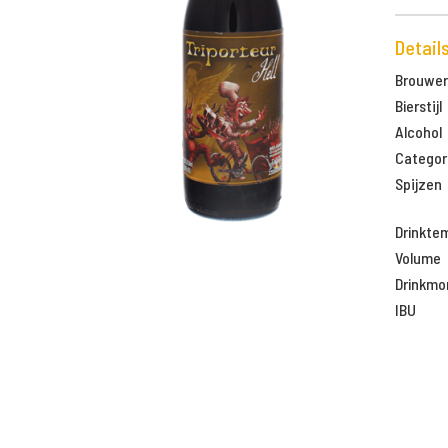
Detail
Brouweri
Bierstijl
Alcohol
Categor
Spijzen
Drinkte
Volume
Drinkm
IBU