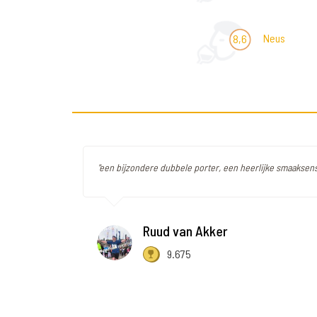
Neus
8,6
"een bijzondere dubbele porter, een heerlijke smaaksens
Ruud van Akker
9.675