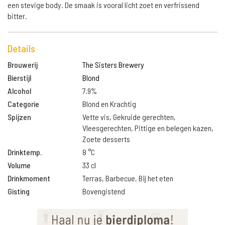
een stevige body. De smaak is vooral licht zoet en verfrissend
bitter.
Details
Brouwerij
The Sisters Brewery
Bierstijl
Blond
Alcohol
7.9%
Categorie
Blond en Krachtig
Spijzen
Vette vis, Gekruide gerechten,
Vleesgerechten, Pittige en belegen kazen,
Zoete desserts
Drinktemp.
8 °C
Volume
33 cl
Drinkmoment
Terras, Barbecue, Bij het eten
Gisting
Bovengistend