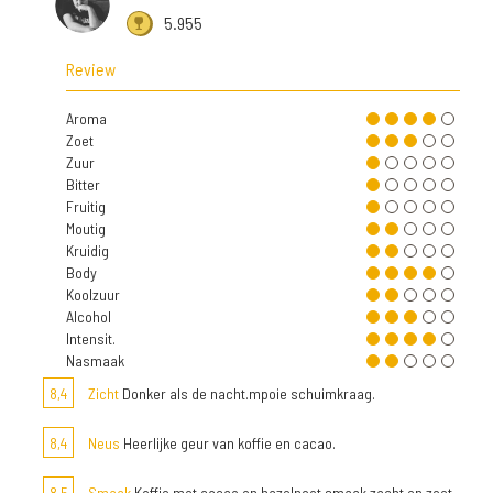
5.955
Review
Aroma
Zoet
Zuur
Bitter
Fruitig
Moutig
Kruidig
Body
Koolzuur
Alcohol
Intensit.
Nasmaak
8,4
Zicht
Donker als de nacht.mpoie schuimkraag.
8,4
Neus
Heerlijke geur van koffie en cacao.
8,5
Smaak
Koffie met cacao en hazelnoot smaak,zacht en zoet.