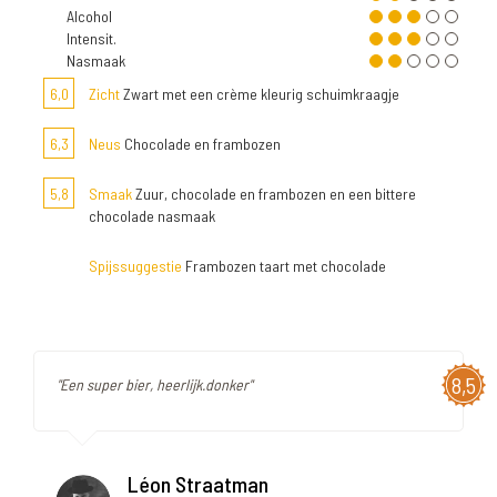
Alcohol
Intensit.
Nasmaak
6,0
Zicht
Zwart met een crème kleurig schuimkraagje
6,3
Neus
Chocolade en frambozen
5,8
Smaak
Zuur, chocolade en frambozen en een bittere
chocolade nasmaak
Spijssuggestie
Frambozen taart met chocolade
8,5
"Een super bier, heerlijk.donker"
Léon Straatman