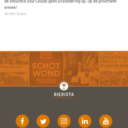
de smoothie sour Clouds geen uitzondering op. Op de proeftafel
ermee!
Verder lezen