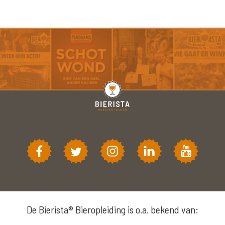
De Bierista® Bieropleiding is o.a. bekend van: