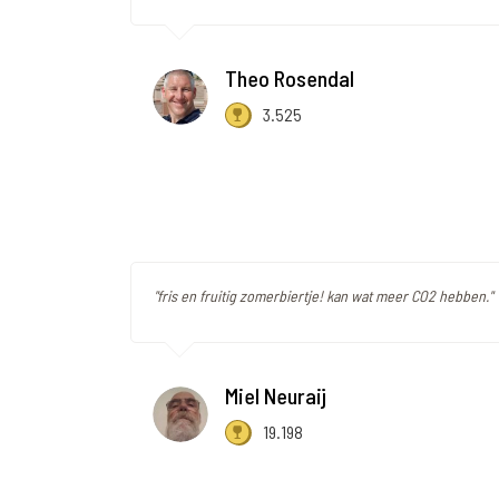
Theo Rosendal
3.525
"fris en fruitig zomerbiertje! kan wat meer CO2 hebben."
Miel Neuraij
19.198