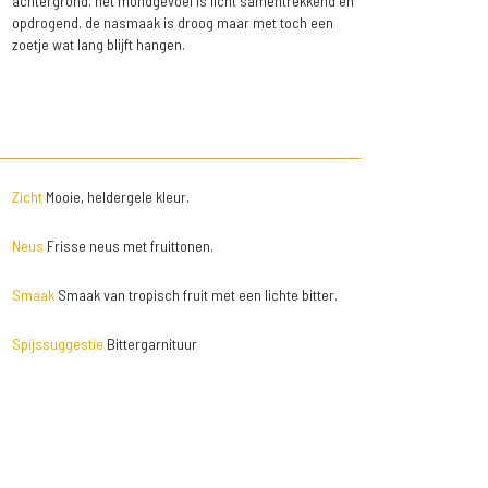
achtergrond. het mondgevoel is licht samentrekkend en
opdrogend. de nasmaak is droog maar met toch een
zoetje wat lang blijft hangen.
Zicht
Mooie, heldergele kleur.
Neus
Frisse neus met fruittonen.
Smaak
Smaak van tropisch fruit met een lichte bitter.
Spijssuggestie
Bittergarnituur