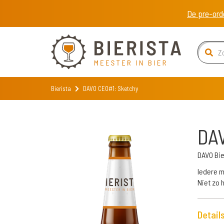
De pre-ord
Bierista
DAVO CEO#1: Sketchy
DA
DAVO Bi
Iedere m
Niet zo 
Detail