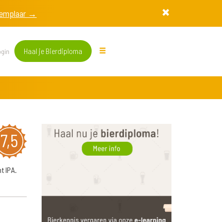
exemplaar →
Haal je Bierdiploma
gin
7,5
t IPA.