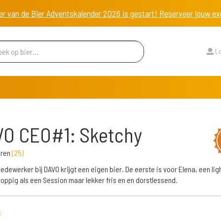
er van de Bier Adventskalender 2026 is gestart! Reserveer jouw 
Lo
VO CEO#1: Sketchy
eren
(
25
)
edewerker bij DAVO krijgt een eigen bier. De eerste is voor Elena, een ligh
hoppig als een Session maar lekker fris en en dorstlessend.
s