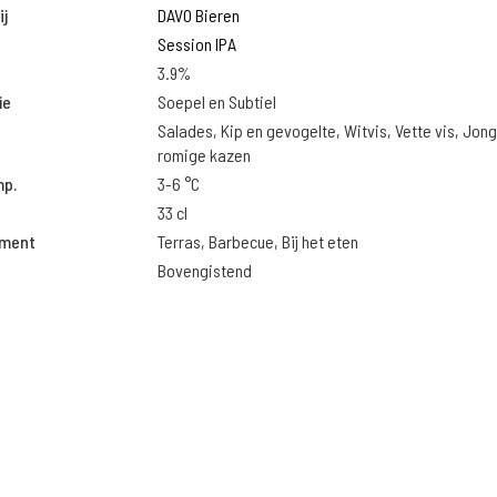
j
DAVO Bieren
Session IPA
3.9%
ie
Soepel en Subtiel
Salades, Kip en gevogelte, Witvis, Vette vis, Jon
romige kazen
mp.
3-6 °C
33 cl
oment
Terras, Barbecue, Bij het eten
Bovengistend