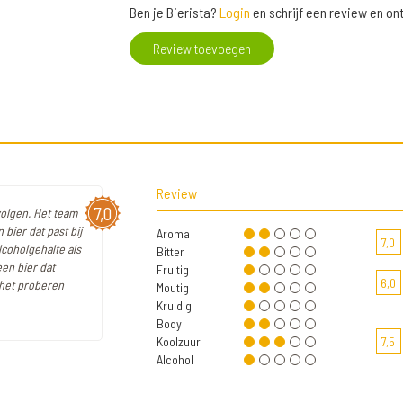
Ben je Bierista?
Login
en schrijf een review en o
Review toevoegen
Review
7,0
volgen. Het team
bier dat past bij
Aroma
7,0
lcoholgehalte als
Bitter
en bier dat
Fruitig
6,0
r het proberen
Moutig
Kruidig
Body
Koolzuur
7,5
Alcohol