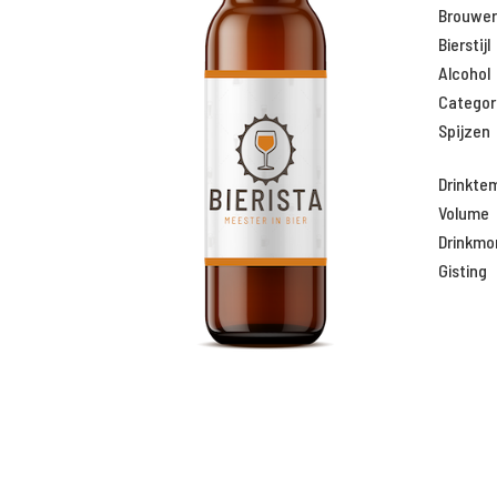
Brouweri
Bierstijl
Alcohol
Categor
Spijzen
Drinkte
Volume
Drinkm
Gisting