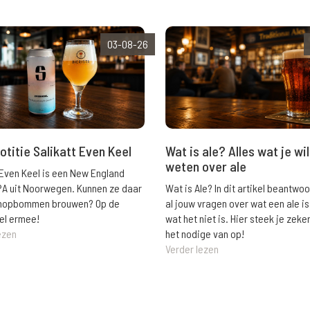
03-08-26
Wat is ale? Alles wat je wil
otitie Salikatt Even Keel
weten over ale
 Even Keel is een New England
Wat is Ale? In dit artikel beantwo
PA uit Noorwegen. Kunnen ze daar
al jouw vragen over wat een ale is
e hopbommen brouwen? Op de
wat het niet is. Hier steek je zeke
el ermee!
het nodige van op!
ezen
Verder lezen