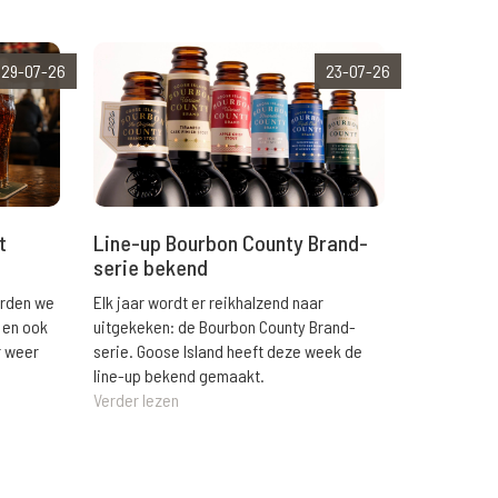
29-07-26
23-07-26
t
Line-up Bourbon County Brand-
serie bekend
orden we
Elk jaar wordt er reikhalzend naar
 en ook
uitgekeken: de Bourbon County Brand-
r weer
serie. Goose Island heeft deze week de
line-up bekend gemaakt.
Verder lezen