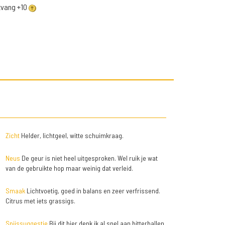
ntvang +10
Zicht
Helder, lichtgeel, witte schuimkraag.
Neus
De geur is niet heel uitgesproken. Wel ruik je wat
van de gebruikte hop maar weinig dat verleid.
Smaak
Lichtvoetig, goed in balans en zeer verfrissend.
Citrus met iets grassigs.
Spijssuggestie
Bij dit bier denk ik al snel aan bitterballen,