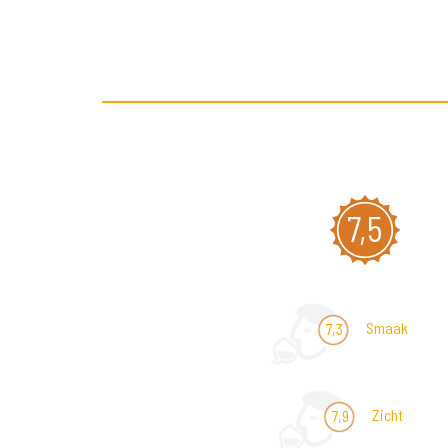
7,5
Smaak
7,3
Zicht
7,9