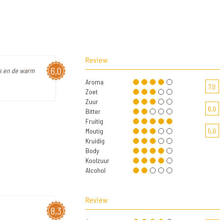
Review
6,0
rs en de warm
Aroma
7,0
Zoet
Zuur
6,0
Bitter
Fruitig
Moutig
5,0
Kruidig
Body
Koolzuur
Alcohol
Review
8,3