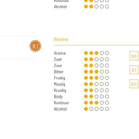
Koolzuur
Alcohol
Review
8,1
Aroma
8,0
Zoet
Zuur
8,1
Bitter
Fruitig
Moutig
8,0
Kruidig
Body
Koolzuur
Alcohol