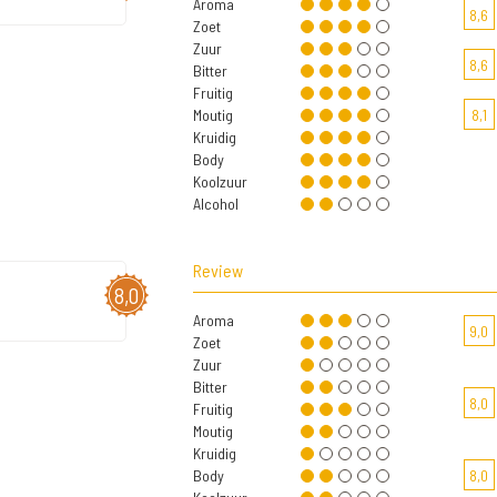
Aroma
8,6
Zoet
Zuur
8,6
Bitter
Fruitig
Moutig
8,1
Kruidig
Body
Koolzuur
Alcohol
Review
8,0
Aroma
9,0
Zoet
Zuur
Bitter
8,0
Fruitig
Moutig
Kruidig
Body
8,0