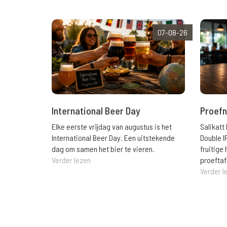
07-08-26
International Beer Day
Proefn
Elke eerste vrijdag van augustus is het
Salikatt
International Beer Day. Een uitstekende
Double I
dag om samen het bier te vieren.
fruitig
Verder lezen
proeftaf
Verder l