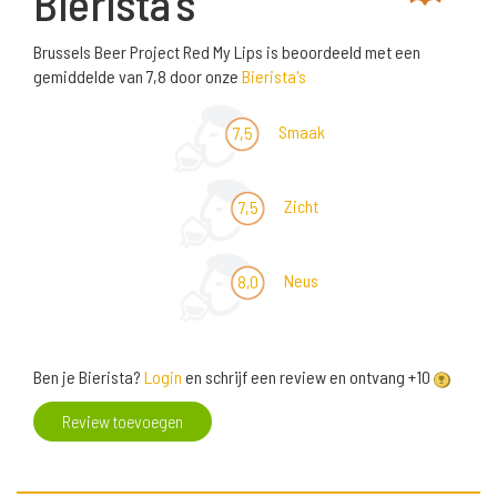
Bierista's
Brussels Beer Project Red My Lips is beoordeeld met een
gemiddelde van 7,8 door onze
Bierista's
Smaak
7,5
Zicht
7,5
Neus
8,0
Ben je Bierista?
Login
en schrijf een review en ontvang +10
Review toevoegen