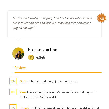
7,8
"Verfrissend, fruitig en hoppig! Een heel smaakvolle Session
die ik zeker nog eens zal drinken, maar dan met een lekker
gegrild kippetje!"
Frouke van Loo
4.845
Review
7,5
Zicht
Lichte amberkleur, fijne schuimkraag
8,0
Neus
Frisse, hoppige aroma's. Associaties met tropisch
fruit en citrus. Aantrekkelijk!
7,5
Smaak
Fruitig in de smaak en licht bitter in de afdronk met