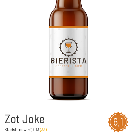
Zot Joke
6,1
Stadsbrouwerij 013
(
33
)