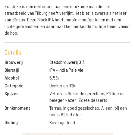
Zot Joke is een eerbetoon aan een markante man die het
straatbeeld van Tilburg heeft verrijkt. Het bier is zwart als het leer
van zijn jas. Deze Black IPA heeft mooie moutige tonen met een
lichte gebrandheid en daarnaast kenmerkende fruitige tonen vanuit
de hop.
Details
Brouwerij
Stadsbrouwerij 013
Bierstijl
IPA - India Pale Ale
Alcohol
6.5%
Categorie
Donker en Rijk
Spijzen
Vette vis, Gekruide gerechten, Pittige en
belegen kazen, Zoete desserts
Drinkmoment
Terras, In goed gezelschap, Alleen, bij een
boek, Bij het eten
Gisting
Bovengistend