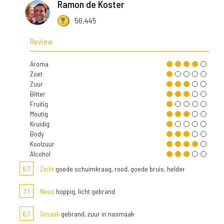
Ramon de Koster
56.445
Review
Aroma
Zoet
Zuur
Bitter
Fruitig
Moutig
Kruidig
Body
Koolzuur
Alcohol
6,7
Zicht
goede schuimkraag, rood, goede bruis, helder
7,1
Neus
hoppig, licht gebrand
6,7
Smaak
gebrand, zuur in nasmaak