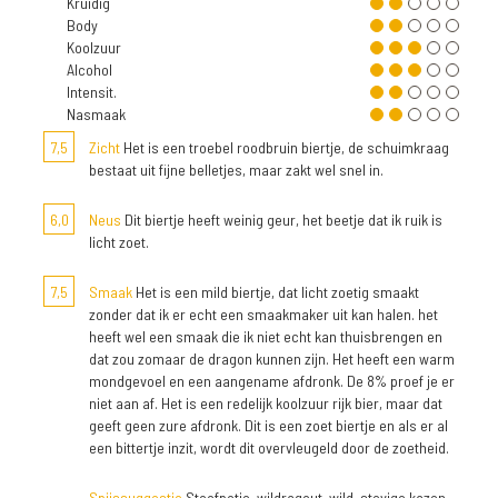
Kruidig
Body
Koolzuur
Alcohol
Intensit.
Nasmaak
7,5
Zicht
Het is een troebel roodbruin biertje, de schuimkraag
bestaat uit fijne belletjes, maar zakt wel snel in.
6,0
Neus
Dit biertje heeft weinig geur, het beetje dat ik ruik is
licht zoet.
7,5
Smaak
Het is een mild biertje, dat licht zoetig smaakt
zonder dat ik er echt een smaakmaker uit kan halen. het
heeft wel een smaak die ik niet echt kan thuisbrengen en
dat zou zomaar de dragon kunnen zijn. Het heeft een warm
mondgevoel en een aangename afdronk. De 8% proef je er
niet aan af. Het is een redelijk koolzuur rijk bier, maar dat
geeft geen zure afdronk. Dit is een zoet biertje en als er al
een bittertje inzit, wordt dit overvleugeld door de zoetheid.
Spijssuggestie
Stoofpotje, wildragout, wild, stevige kazen.