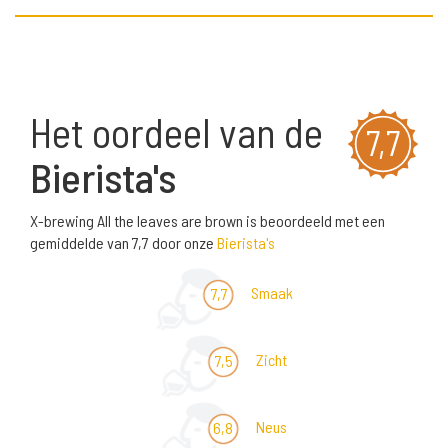
Het oordeel van de
7,7
Bierista's
X-brewing All the leaves are brown is beoordeeld met een
gemiddelde van 7,7 door onze
Bierista's
Smaak
7,7
Zicht
7,5
Neus
6,8