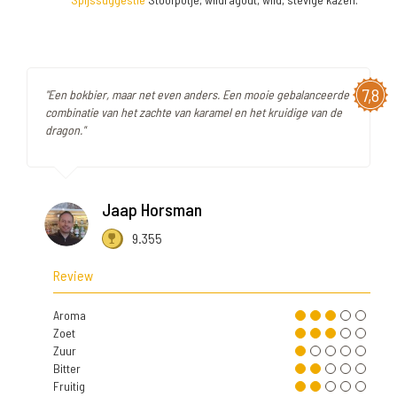
7,8
"Een bokbier, maar net even anders. Een mooie gebalanceerde
combinatie van het zachte van karamel en het kruidige van de
dragon."
Jaap Horsman
9.355
Review
Aroma
Zoet
Zuur
Bitter
Fruitig