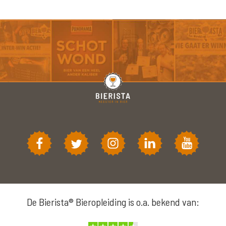
De Bierista® Bieropleiding is o.a. bekend van: