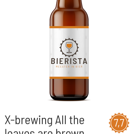
X-brewing All the
7,7
leaves are brown