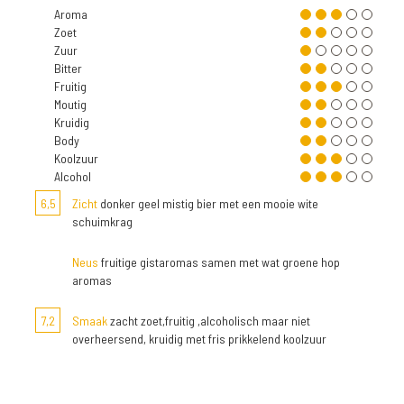
Aroma
Zoet
Zuur
Bitter
Fruitig
Moutig
Kruidig
Body
Koolzuur
Alcohol
6,5
Zicht
donker geel mistig bier met een mooie wite
schuimkrag
Neus
fruitige gistaromas samen met wat groene hop
aromas
7,2
Smaak
zacht zoet,fruitig ,alcoholisch maar niet
overheersend, kruidig met fris prikkelend koolzuur