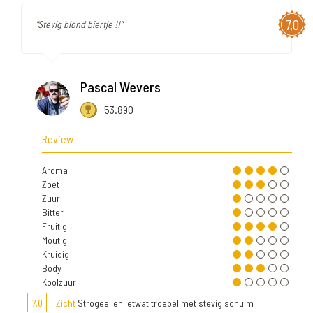
7,0
"Stevig blond biertje !!"
Pascal Wevers
53.890
Review
Aroma
Zoet
Zuur
Bitter
Fruitig
Moutig
Kruidig
Body
Koolzuur
7,0
Zicht
Strogeel en ietwat troebel met stevig schuim