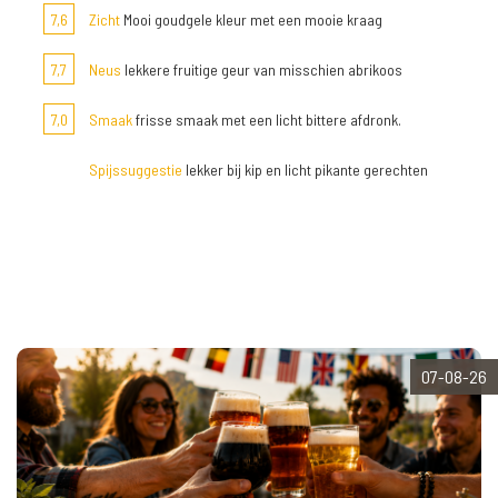
7,6
Zicht
Mooi goudgele kleur met een mooie kraag
7,7
Neus
lekkere fruitige geur van misschien abrikoos
7,0
Smaak
frisse smaak met een licht bittere afdronk.
Spijssuggestie
lekker bij kip en licht pikante gerechten
07-08-26