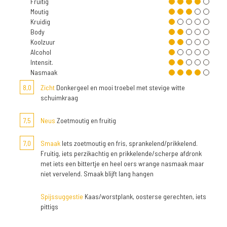
Fruitig
Moutig
Kruidig
Body
Koolzuur
Alcohol
Intensit.
Nasmaak
8,0
Zicht
Donkergeel en mooi troebel met stevige witte
schuimkraag
7,5
Neus
Zoetmoutig en fruitig
7,0
Smaak
Iets zoetmoutig en fris, sprankelend/prikkelend.
Fruitig, iets perzikachtig en prikkelende/scherpe afdronk
met iets een bittertje en heel oers wrange nasmaak maar
niet vervelend. Smaak blijft lang hangen
Spijssuggestie
Kaas/worstplank, oosterse gerechten, iets
pittigs