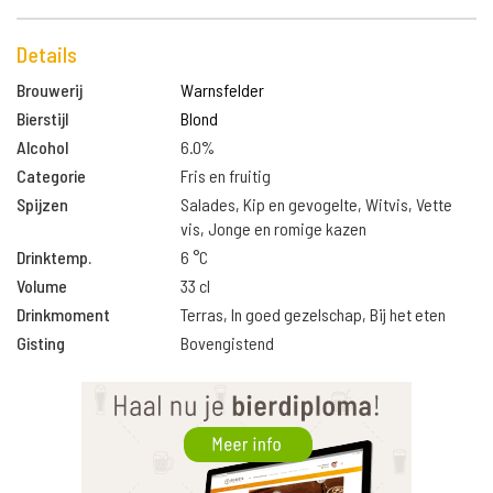
Details
Brouwerij
Warnsfelder
Bierstijl
Blond
Alcohol
6.0%
Categorie
Fris en fruitig
Spijzen
Salades, Kip en gevogelte, Witvis, Vette
vis, Jonge en romige kazen
Drinktemp.
6 °C
Volume
33 cl
Drinkmoment
Terras, In goed gezelschap, Bij het eten
Gisting
Bovengistend