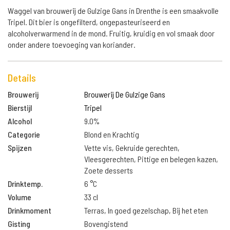
Waggel van brouwerij de Gulzige Gans in Drenthe is een smaakvolle
Tripel. Dit bier is ongefilterd, ongepasteuriseerd en
alcoholverwarmend in de mond. Fruitig, kruidig en vol smaak door
onder andere toevoeging van koriander.
Details
Brouwerij
Brouwerij De Gulzige Gans
Bierstijl
Tripel
Alcohol
9.0%
Categorie
Blond en Krachtig
Spijzen
Vette vis, Gekruide gerechten,
Vleesgerechten, Pittige en belegen kazen,
Zoete desserts
Drinktemp.
6 °C
Volume
33 cl
Drinkmoment
Terras, In goed gezelschap, Bij het eten
Gisting
Bovengistend