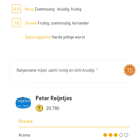
6,9
Neus
Zoetmoutig , kruidig, fruitig
7,6
Smaak
Fruitig, zoetmoutig, koriander
Spijssuggestie
Harde pittige worst
7,5
"Aangename tripel, zacht romig en licht kruidig. "
Peter Reijntjes
20.790
Review
Aroma