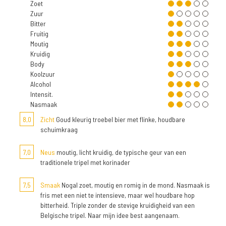
Zoet
Zuur
Bitter
Fruitig
Moutig
Kruidig
Body
Koolzuur
Alcohol
Intensit.
Nasmaak
8,0
Zicht
Goud kleurig troebel bier met flinke, houdbare
schuimkraag
7,0
Neus
moutig, licht kruidig, de typische geur van een
traditionele tripel met korinader
7,5
Smaak
Nogal zoet, moutig en romig in de mond. Nasmaak is
fris met een niet te intensieve, maar wel houdbare hop
bitterheid. Triple zonder de stevige kruidigheid van een
Belgische tripel. Naar mijn idee best aangenaam.