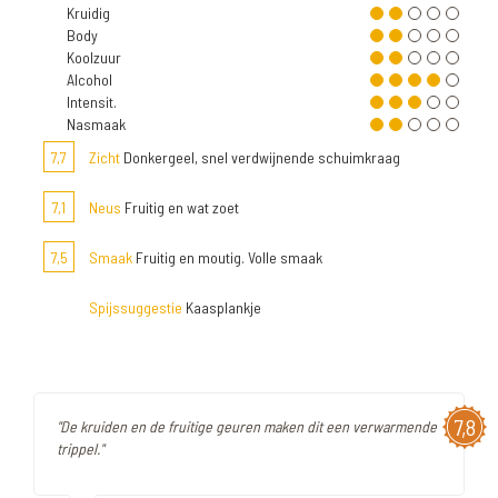
Kruidig
Body
Koolzuur
Alcohol
Intensit.
Nasmaak
7,7
Zicht
Donkergeel, snel verdwijnende schuimkraag
7,1
Neus
Fruitig en wat zoet
7,5
Smaak
Fruitig en moutig. Volle smaak
Spijssuggestie
Kaasplankje
7,8
"De kruiden en de fruitige geuren maken dit een verwarmende
trippel."