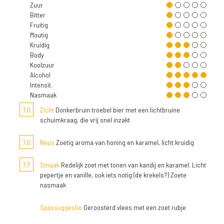
Zuur
Bitter
Fruitig
Moutig
Kruidig
Body
Koolzuur
Alcohol
Intensit.
Nasmaak
7,0
Zicht
Donkerbruin troebel bier met een lichtbruine
schuimkraag, die vrij snel inzakt
7,0
Neus
Zoetig aroma van honing en karamel, licht kruidig
7,7
Smaak
Redelijk zoet met tonen van kandij en karamel. Licht
pepertje en vanille, ook iets notig (de krekels?) Zoete
nasmaak
Spijssuggestie
Geroosterd vlees met een zoet rubje