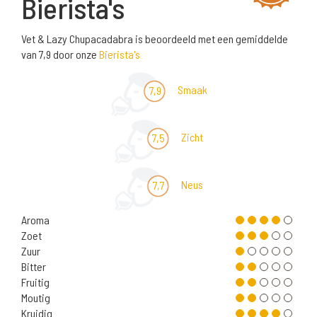
Bierista's
Vet & Lazy Chupacadabra is beoordeeld met een gemiddelde
van 7,9 door onze
Bierista's
Smaak
7,9
Zicht
7,5
Neus
7,7
Aroma
Zoet
Zuur
Bitter
Fruitig
Moutig
Kruidig