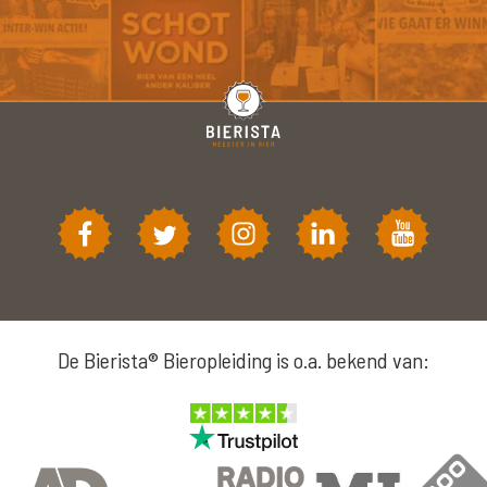
De Bierista® Bieropleiding is o.a. bekend van: