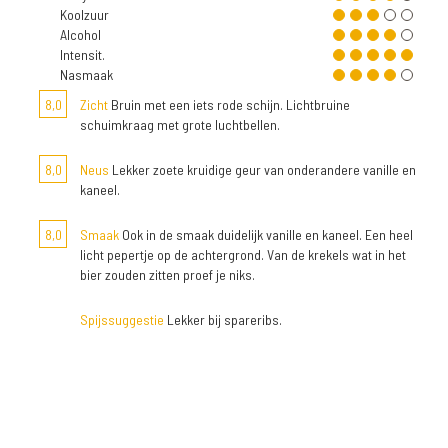
Koolzuur
Alcohol
Intensit.
Nasmaak
8,0
Zicht
Bruin met een iets rode schijn. Lichtbruine
schuimkraag met grote luchtbellen.
8,0
Neus
Lekker zoete kruidige geur van onderandere vanille en
kaneel.
8,0
Smaak
Ook in de smaak duidelijk vanille en kaneel. Een heel
licht pepertje op de achtergrond. Van de krekels wat in het
bier zouden zitten proef je niks.
Spijssuggestie
Lekker bij spareribs.