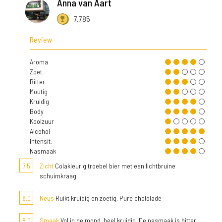
Anna van Aart
7.785
Review
Aroma
Zoet
Bitter
Moutig
Kruidig
Body
Koolzuur
Alcohol
Intensit.
Nasmaak
7,5
Zicht
Colakleurig troebel bier met een lichtbruine
schuimkraag
8,0
Neus
Ruikt kruidig en zoetig. Pure chololade
8,0
Smaak
Vol in de mond, heel kruidig. De nasmaak is bitter,