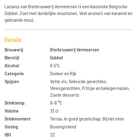
Lazarus van Bierbrouwerij Vermeersen is een klassieke Belgische
Dubbel. Zoet met duidelijke mouttonen. Veel aroma's van karamel en
gebrande mout.
Details
Brouwerij
Bierbrouwerij Vermeersen
Bierstijl
Dubbel
Alcohol
6.5%
Categorie
Donker en Rijk
Spijzen
Vette vis, Gekruide gerechten,
Vleesgerechten, Pittige en belegen kazen,
Zoete desserts
Drinktemp.
6-8 °C
Volume
33 cl
Drinkmoment
Terras, In goed gezelschap, Bij het eten
Gisting
Bovengistend
IBU
22