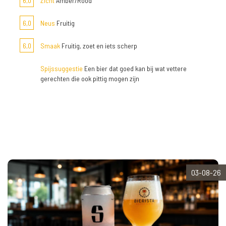
6,0
Zicht
Amber/Rood
6,0
Neus
Fruitig
6,0
Smaak
Fruitig, zoet en iets scherp
Spijssuggestie
Een bier dat goed kan bij wat vettere
gerechten die ook pittig mogen zijn
03-08-26