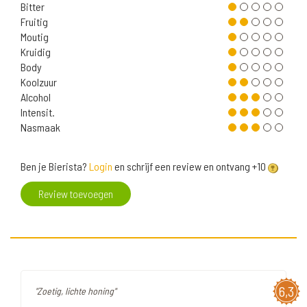
Bitter
Fruitig
Moutig
Kruidig
Body
Koolzuur
Alcohol
Intensit.
Nasmaak
Ben je Bierista?
Login
en schrijf een review en ontvang +10
Review toevoegen
6,3
"Zoetig, lichte honing"