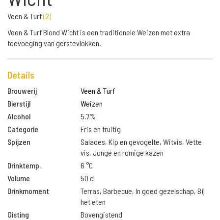
Veen & Turf
(
2
)
Veen & Turf Blond Wicht is een traditionele Weizen met extra
toevoeging van gerstevlokken.
Details
Brouwerij
Veen & Turf
Bierstijl
Weizen
Alcohol
5.7%
Categorie
Fris en fruitig
Spijzen
Salades, Kip en gevogelte, Witvis, Vette
vis, Jonge en romige kazen
Drinktemp.
6 °C
Volume
50 cl
Drinkmoment
Terras, Barbecue, In goed gezelschap, Bij
het eten
Gisting
Bovengistend