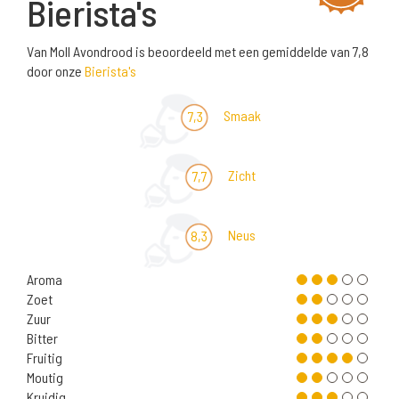
Bierista's
Van Moll Avondrood is beoordeeld met een gemiddelde van 7,8
door onze
Bierista's
Smaak
7,3
Zicht
7,7
Neus
8,3
Aroma
Zoet
Zuur
Bitter
Fruitig
Moutig
Kruidig