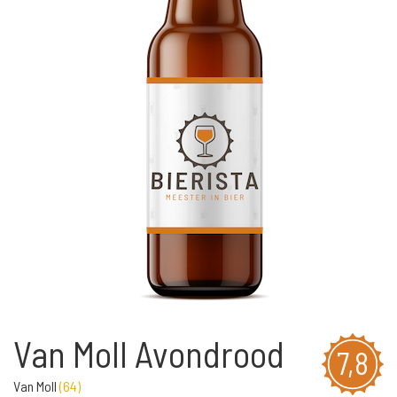
Van Moll Avondrood
7,8
Van Moll
(
64
)