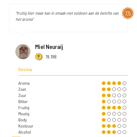
7,5
"fruitig bier maar kan in smaak niet voldoen aan de belofte van
het aroma"
Miel Neuraij
19.198
Review
Aroma
Zoet
Zuur
Bitter
Fruitig
Moutig
Body
Koolzuur
Alcohol