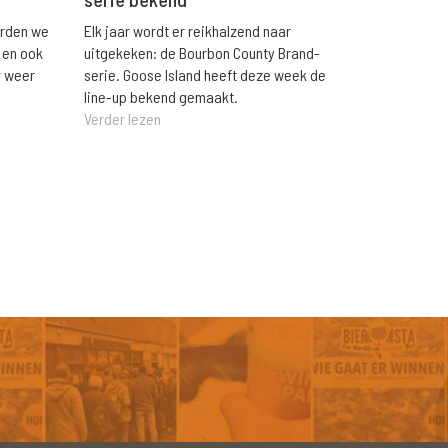
orden we
Elk jaar wordt er reikhalzend naar
 en ook
uitgekeken: de Bourbon County Brand-
r weer
serie. Goose Island heeft deze week de
line-up bekend gemaakt.
Verder lezen