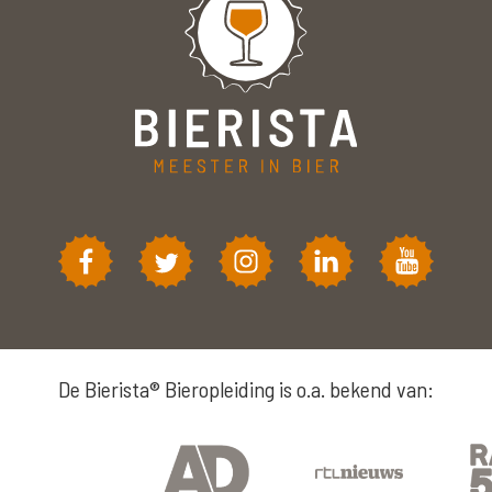
De Bierista® Bieropleiding is o.a. bekend van: