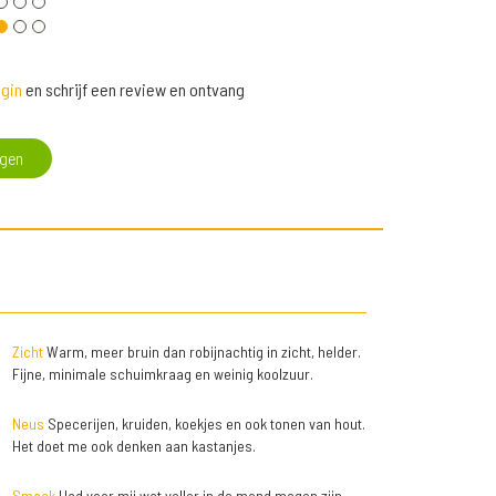
gin
en schrijf een review en ontvang
egen
Zicht
Warm, meer bruin dan robijnachtig in zicht, helder.
Fijne, minimale schuimkraag en weinig koolzuur.
Neus
Specerijen, kruiden, koekjes en ook tonen van hout.
Het doet me ook denken aan kastanjes.
Smaak
Had voor mij wat voller in de mond mogen zijn