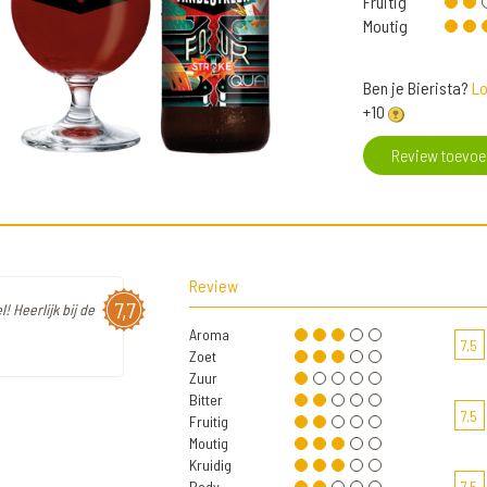
Fruitig
Moutig
Ben je Bierista?
Lo
+10
Review toevo
Review
7,7
 Heerlijk bij de
Aroma
7,5
Zoet
Zuur
Bitter
7,5
Fruitig
Moutig
Kruidig
Body
7,5