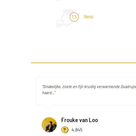
Neus
7,5
"Smakelijke, zoete en fijn kruidig verwarmende Quadrupel!
haard..."
Frouke van Loo
4.845