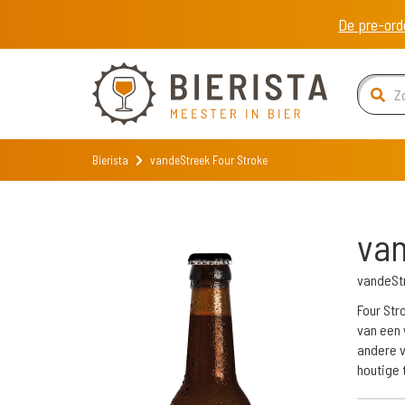
De pre-ord
Bierista
vandeStreek Four Stroke
van
vandeSt
Four Str
van een 
andere v
houtige 