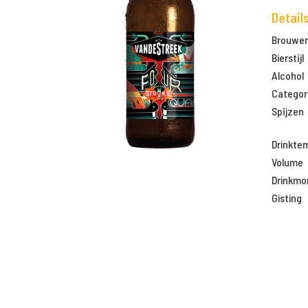
Detail
Brouweri
Bierstijl
Alcohol
Categor
Spijzen
Drinkte
Volume
Drinkm
Gisting