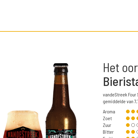
Het oor
Bierist
vandeStreek Four 
gemiddelde van 7,
Aroma
Zoet
Zuur
Bitter