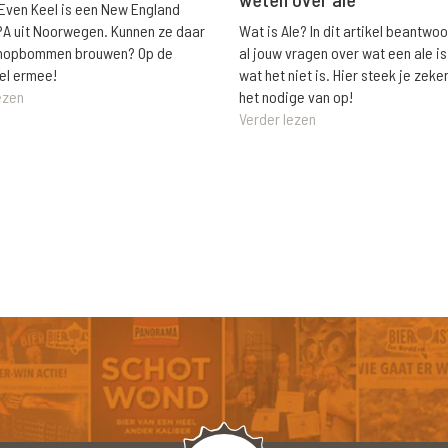
 Even Keel is een New England
Wat is Ale? In dit artikel beantwo
PA uit Noorwegen. Kunnen ze daar
al jouw vragen over wat een ale is
e hopbommen brouwen? Op de
wat het niet is. Hier steek je zeke
el ermee!
het nodige van op!
ezen
Verder lezen