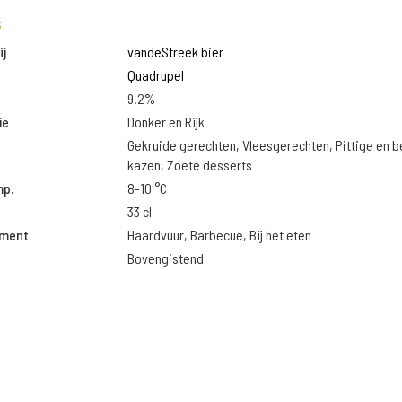
s
j
vandeStreek bier
Quadrupel
9.2%
ie
Donker en Rijk
Gekruide gerechten, Vleesgerechten, Pittige en 
kazen, Zoete desserts
mp.
8-10 °C
33 cl
oment
Haardvuur, Barbecue, Bij het eten
Bovengistend