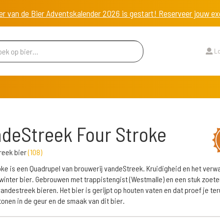
er van de Bier Adventskalender 2026 is gestart! Reserveer jouw 
Lo
deStreek Four Stroke
reek bier
(
108
)
oke is een Quadrupel van brouwerij vandeStreek. Kruidigheid en het ver
winter bier. Gebrouwen met trappistengist (Westmalle) en een stuk zoete
andestreek bieren. Het bier is gerijpt op houten vaten en dat proef je ter
tonen in de geur en de smaak van dit bier.