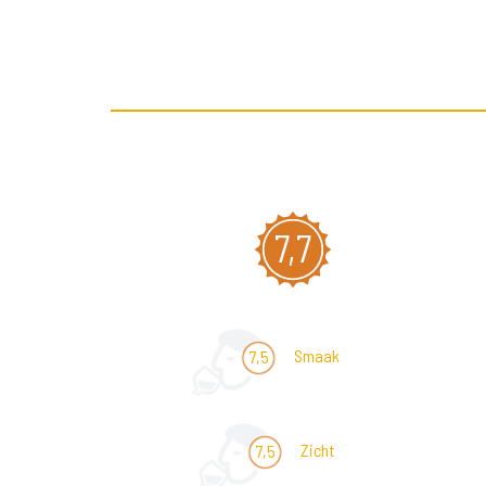
7,7
Smaak
7,5
Zicht
7,5