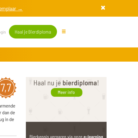
exemplaar →
Haal je Bierdiploma
gin
7,7
warmende
r dan de
ug in de