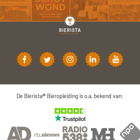
De Bierista® Bieropleiding is o.a. bekend van: