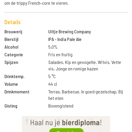
om de trippy French-core te vieren.
Details
Brouwerij
Uiltje Brewing Company
Bierstijl
IPA - India Pale Ale
Alcohol
5.0%
Categorie
Fris en fruitig
Spijzen
Salades, Kip en gevogelte, Witvis, Vette
vis, Jonge en romige kazen
Drinktemp.
5 °C
Volume
44 cl
Drinkmoment
Terras, Barbecue, In goed gezelschap, Bij
het eten
Gisting
Bovengistend