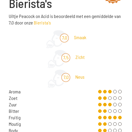
Bierista's
Uiltje Peacock on Acid is beoordeeld met een gemiddelde van
7,0 door onze
Bierista's
Smaak
7,0
Zicht
7,5
Neus
7,0
Aroma
Zoet
Zuur
Bitter
Fruitig
Moutig
Body