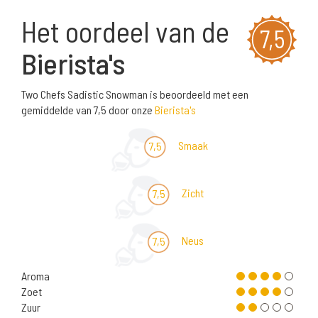
Het oordeel van de
7,5
Bierista's
Two Chefs Sadistic Snowman is beoordeeld met een
gemiddelde van 7,5 door onze
Bierista's
Smaak
7,5
Zicht
7,5
Neus
7,5
Aroma
Zoet
Zuur