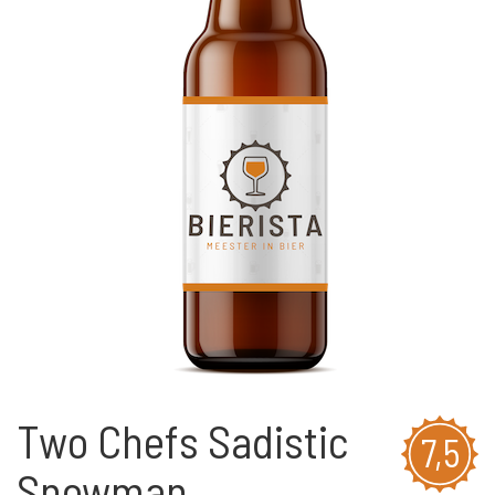
Two Chefs Sadistic
7,5
Snowman