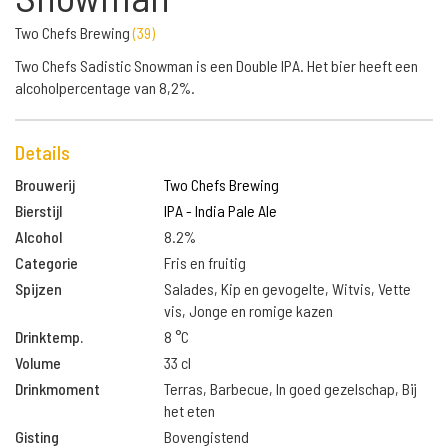
Two Chefs Brewing
(
39
)
Two Chefs Sadistic Snowman is een Double IPA. Het bier heeft een
alcoholpercentage van 8,2%.
Details
Brouwerij
Two Chefs Brewing
Bierstijl
IPA - India Pale Ale
Alcohol
8.2%
Categorie
Fris en fruitig
Spijzen
Salades, Kip en gevogelte, Witvis, Vette
vis, Jonge en romige kazen
Drinktemp.
8 °C
Volume
33 cl
Drinkmoment
Terras, Barbecue, In goed gezelschap, Bij
het eten
Gisting
Bovengistend