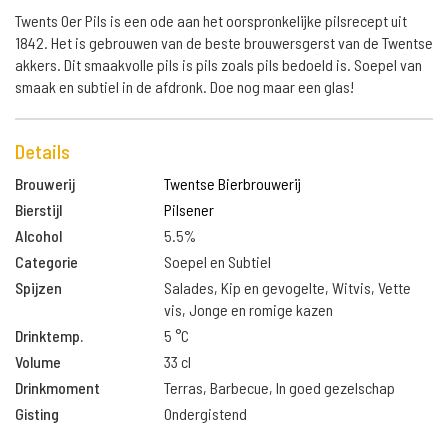
Twents Oer Pils is een ode aan het oorspronkelijke pilsrecept uit
1842. Het is gebrouwen van de beste brouwersgerst van de Twentse
akkers. Dit smaakvolle pils is pils zoals pils bedoeld is. Soepel van
smaak en subtiel in de afdronk. Doe nog maar een glas!
Details
Brouwerij
Twentse Bierbrouwerij
Bierstijl
Pilsener
Alcohol
5.5%
Categorie
Soepel en Subtiel
Spijzen
Salades, Kip en gevogelte, Witvis, Vette
vis, Jonge en romige kazen
Drinktemp.
5 °C
Volume
33 cl
Drinkmoment
Terras, Barbecue, In goed gezelschap
Gisting
Ondergistend