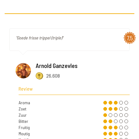
7,5
"Goede frisse trippel (triple)"
Arnold Ganzevles
26.608
Review
Aroma
Zoet
Zuur
Bitter
Fruitig
Moutig