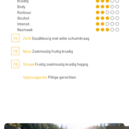
Kruidig
Body
Koolzuur
Alcohol
Intensit.
Nasmaak
7,4
Zicht
Goudkleurig met witte schuimkraag
7,0
Neus
Zoetmoutig fruitig kruidig
7,6
Smaak
Fruitig zoetmoutig kruidig hoppig
Spijssuggestie
Pittige gerechten