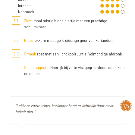
Intensit.
Nasmaak
8,7
Zicht
mooi mistig blond biertje met een prachtige
schuimkraag
8,5
Neus
lekkere moutige kruiderige geur van koriander.
8,6
Smaak
zoet met een licht koolzuurtje. Volmondige afdronk
Spijssuggestie
Heerlijk bij vette vis. gegrild vlees. oude kaas
en snacks
7,5
"Lekkere zoete tripel, koriander komt er lichtelijk door maar
hekelt niet. "