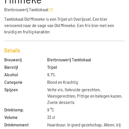
Bierbrouwerij Tanklokaal
(
1
)
Tanklokaal Old Minneke is een Tripel uit Overijssel. Een bier
vernoemd naar de sage van Old Minneke. Een fris bier met een
kruidig en fruitig karakter.
Details
Brouwerij
Bierbrouwerij Tanklokaal
Bierstijl
Tripel
Alcohol
9.1%
Categorie
Blond en Krachtig
Spijzen
Vette vis, Gekruide gerechten,
Vleesgerechten, Pittige en belegen kazen,
Zoete desserts
Drinktemp.
9 °C
Volume
33 cl
Drinkmoment
Haardvuur, In goed gezelschap, Alleen, bij