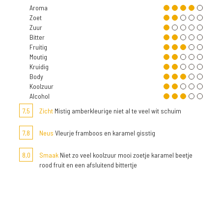
Aroma
Zoet
Zuur
Bitter
Fruitig
Moutig
Kruidig
Body
Koolzuur
Alcohol
7,5
Zicht
Mistig amberkleurige niet al te veel wit schuim
7,8
Neus
Vleurje framboos en karamel gisstig
8,0
Smaak
Niet zo veel koolzuur mooi zoetje karamel beetje
rood fruit en een afsluitend bittertje