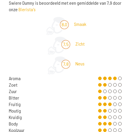
Swiere Dumny is beoordeeld met een gemiddelde van 7,9 door
onze
Bierista's
Smaak
8,0
Zicht
7,5
Neus
7,8
Aroma
Zoet
Zuur
Bitter
Fruitig
Moutig
Kruidig
Body
Koolzuur