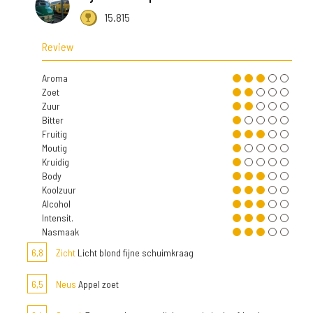
15.815
Review
Aroma
Zoet
Zuur
Bitter
Fruitig
Moutig
Kruidig
Body
Koolzuur
Alcohol
Intensit.
Nasmaak
6,8
Zicht
Licht blond fijne schuimkraag
6,5
Neus
Appel zoet