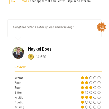
6,4
Smaak
Zoet appel met een licht zuurtje in de afdronk
7,0
"Gangbare cider. Lekker op een zomerse dag."
Maykel Boes
14.620
Review
Aroma
Zoet
Zuur
Bitter
Fruitig
Moutig
Kruidig