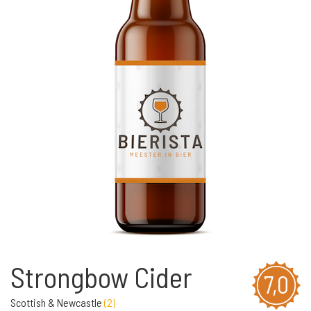
Strongbow Cider
7,0
Scottish & Newcastle
(
2
)