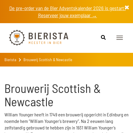
De pre-order van de Bier Adventskalender 2026 is gestart!
Reserveer jouw exemplaar →
Toggle
naviga
Bierista
Brouwerij Scottish & Newcastle
Brouwerij Scottish &
Newcastle
William Younger heeft in 1749 een brouwerij opgericht in Edinburg en
noemde hem “William Younger’s brewery”. Na 2 eeuwen lang
zelfstandig gebrouwd te hebben zijn in 1931 William Younger’s