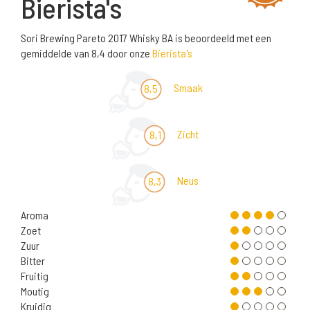
Bierista's
Sori Brewing Pareto 2017 Whisky BA is beoordeeld met een
gemiddelde van 8,4 door onze
Bierista's
Smaak
8,5
Zicht
8,1
Neus
8,3
Aroma
Zoet
Zuur
Bitter
Fruitig
Moutig
Kruidig