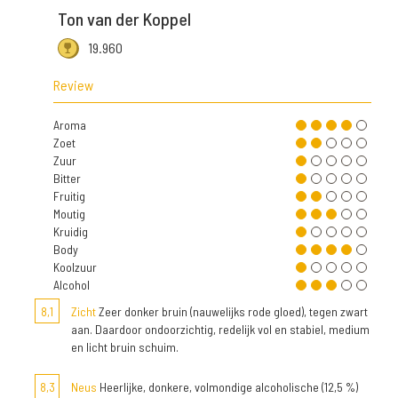
Ton van der Koppel
19.960
Review
Aroma
Zoet
Zuur
Bitter
Fruitig
Moutig
Kruidig
Body
Koolzuur
Alcohol
8,1
Zicht
Zeer donker bruin (nauwelijks rode gloed), tegen zwart
aan. Daardoor ondoorzichtig, redelijk vol en stabiel, medium
en licht bruin schuim.
8,3
Neus
Heerlijke, donkere, volmondige alcoholische (12,5 %)