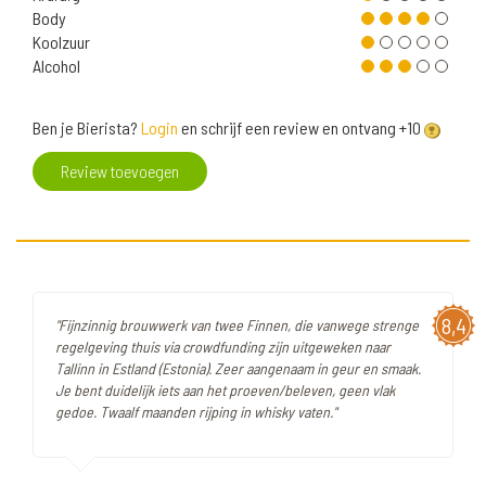
Body
Koolzuur
Alcohol
Ben je Bierista?
Login
en schrijf een review en ontvang +10
Review toevoegen
8,4
"Fijnzinnig brouwwerk van twee Finnen, die vanwege strenge
regelgeving thuis via crowdfunding zijn uitgeweken naar
Tallinn in Estland (Estonia). Zeer aangenaam in geur en smaak.
Je bent duidelijk iets aan het proeven/beleven, geen vlak
gedoe. Twaalf maanden rijping in whisky vaten."