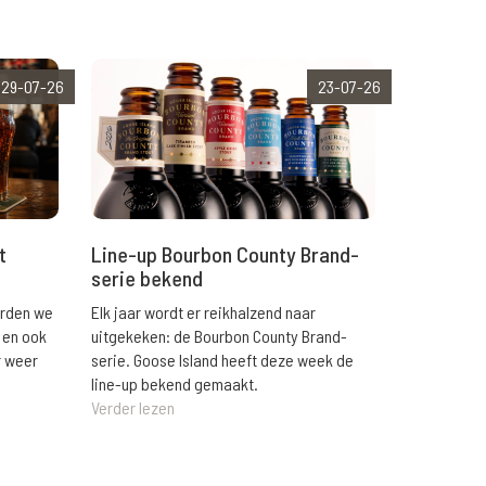
29-07-26
23-07-26
t
Line-up Bourbon County Brand-
serie bekend
orden we
Elk jaar wordt er reikhalzend naar
 en ook
uitgekeken: de Bourbon County Brand-
r weer
serie. Goose Island heeft deze week de
line-up bekend gemaakt.
Verder lezen