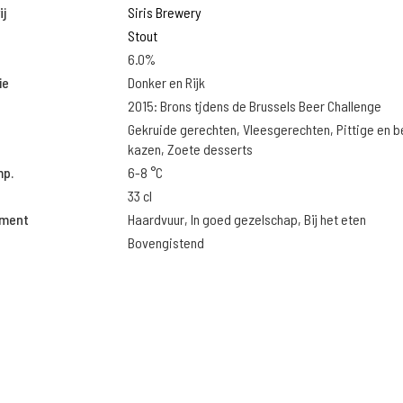
j
Siris Brewery
Stout
6.0%
ie
Donker en Rijk
2015: Brons tjdens de Brussels Beer Challenge
Gekruide gerechten, Vleesgerechten, Pittige en 
kazen, Zoete desserts
mp.
6-8 °C
33 cl
oment
Haardvuur, In goed gezelschap, Bij het eten
Bovengistend