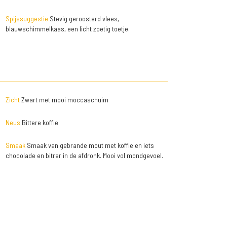
Spijssuggestie
Stevig geroosterd vlees,
blauwschimmelkaas, een licht zoetig toetje.
Zicht
Zwart met mooi moccaschuim
Neus
Bittere koffie
Smaak
Smaak van gebrande mout met koffie en iets
chocolade en bitrer in de afdronk. Mooi vol mondgevoel.