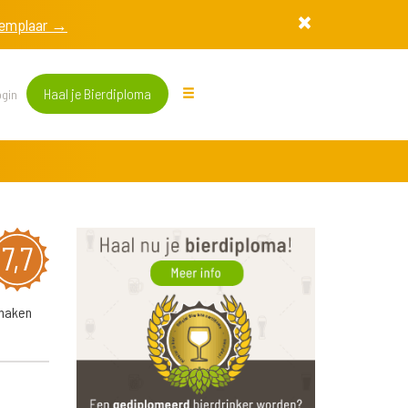
exemplaar →
Haal je Bierdiploma
gin
7,7
smaken