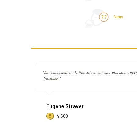
Neus
7,7
"Veel chocolade en koffie. Iets te vol voor een stour, m
drinkbaar."
Eugene Straver
4.560