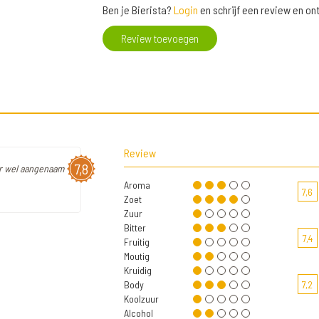
Ben je Bierista?
Login
en schrijf een review en o
Review toevoegen
Review
7,8
aar wel aangenaam
Aroma
7,6
Zoet
Zuur
Bitter
7,4
Fruitig
Moutig
Kruidig
Body
7,2
Koolzuur
Alcohol