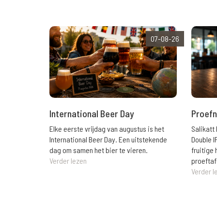
07-08-26
International Beer Day
Proefn
Elke eerste vrijdag van augustus is het
Salikatt
International Beer Day. Een uitstekende
Double I
dag om samen het bier te vieren.
fruitig
Verder lezen
proeftaf
Verder l