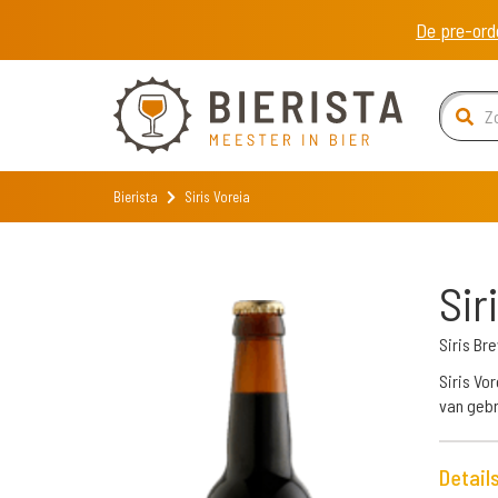
De pre-ord
Bierista
Siris Voreia
Sir
Siris Br
Siris Vo
van gebr
Detail