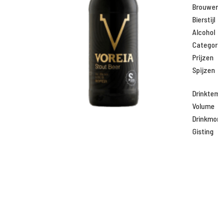
Brouweri
Bierstijl
Alcohol
Categor
Prijzen
Spijzen
Drinkte
Volume
Drinkm
Gisting