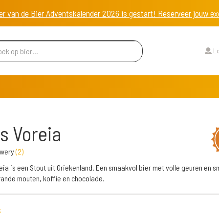
er van de Bier Adventskalender 2026 is gestart! Reserveer jouw 
Lo
is Voreia
ewery
(
2
)
reia is een Stout uit Griekenland. Een smaakvol bier met volle geuren en 
ande mouten, koffie en chocolade.
s