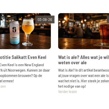
03-08-26
Wat is ale? Alles wat je wil
otitie Salikatt Even Keel
weten over ale
 Even Keel is een New England
Wat is Ale? In dit artikel beantwo
PA uit Noorwegen. Kunnen ze daar
al jouw vragen over wat een ale is
e hopbommen brouwen? Op de
wat het niet is. Hier steek je zeke
el ermee!
het nodige van op!
ezen
Verder lezen