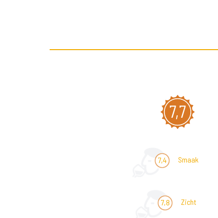
7,7
Smaak
7,4
Zicht
7,8