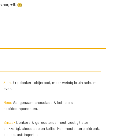
ntvang +10
Zicht
Erg donker robijnrood, maar weinig bruin schuim
over.
Neus
Aangenaam chocolade & koffie als
hoofdcomponenten.
Smaak
Donkere & geroosterde mout, zoetig (later
plakkerig), chocolade en koffie. Een moutbittere afdronk,
die iest astringent is.