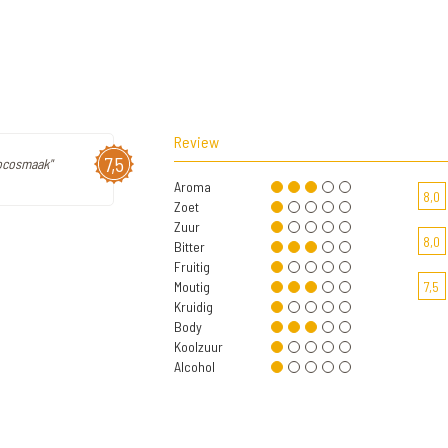
Review
7,5
hocosmaak"
Aroma
8,0
Zoet
Zuur
8,0
Bitter
Fruitig
Moutig
7,5
Kruidig
Body
Koolzuur
Alcohol