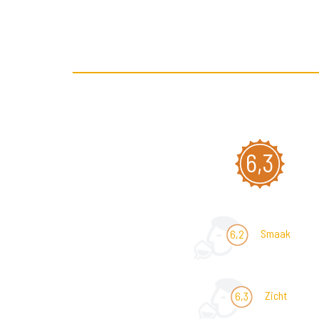
6,3
Smaak
6,2
Zicht
6,3