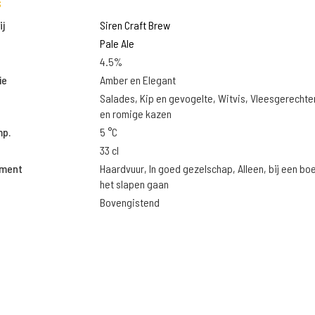
s
j
Siren Craft Brew
Pale Ale
4.5%
ie
Amber en Elegant
Salades, Kip en gevogelte, Witvis, Vleesgerechte
en romige kazen
mp.
5 °C
33 cl
oment
Haardvuur, In goed gezelschap, Alleen, bij een bo
het slapen gaan
Bovengistend