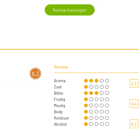
Review toevoegen
Review
6,3
Aroma
6,3
Zoet
Bitter
Fruitig
6,4
Moutig
Body
Koolzuur
Alcohol
6,2