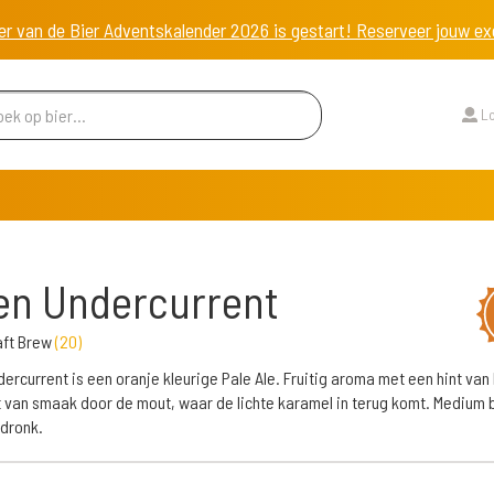
er van de Bier Adventskalender 2026 is gestart! Reserveer jouw 
Lo
en Undercurrent
aft Brew
(
20
)
dercurrent is een oranje kleurige Pale Ale. Fruitig aroma met een hint van
t van smaak door de mout, waar de lichte karamel in terug komt. Medium b
dronk.