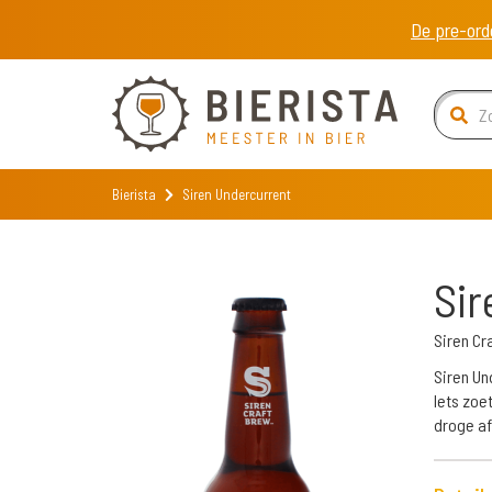
De pre-ord
Bierista
Siren Undercurrent
Sir
Siren Cr
Siren Un
Iets zoe
droge af