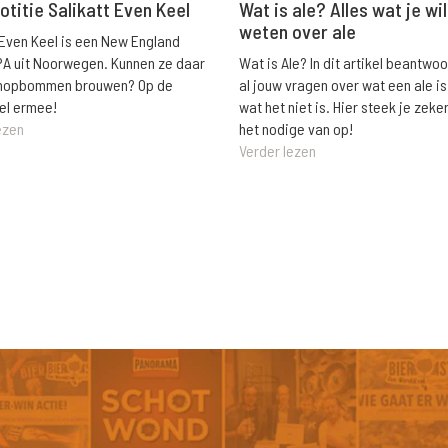
Wat is ale? Alles wat je wil
otitie Salikatt Even Keel
weten over ale
 Even Keel is een New England
Wat is Ale? In dit artikel beantwo
PA uit Noorwegen. Kunnen ze daar
al jouw vragen over wat een ale is
e hopbommen brouwen? Op de
wat het niet is. Hier steek je zeke
el ermee!
het nodige van op!
ezen
Verder lezen