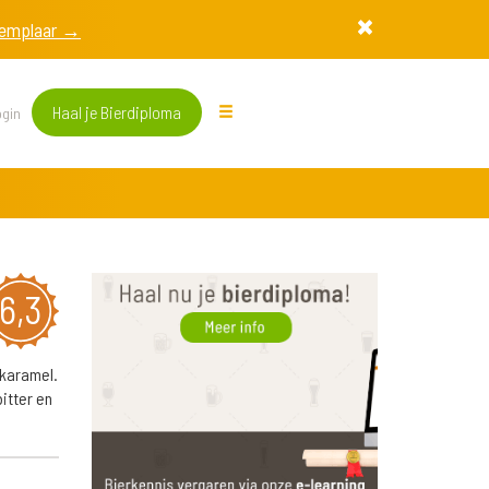
exemplaar →
Haal je Bierdiploma
gin
6,3
 karamel.
itter en