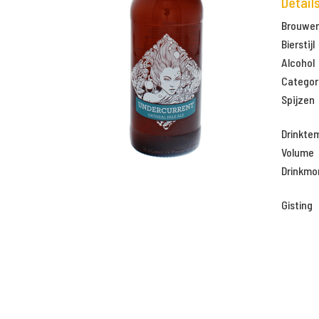
Detail
Brouweri
Bierstijl
Alcohol
Categor
Spijzen
Drinkte
Volume
Drinkm
Gisting