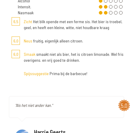
Alcohol
Intensit.
Nasmaak
6,5
Zicht
Het blik opende met een ferme sis. Het bier is troebel,
geel, en heeft een kleine, witte, niet houdbare kraag
6,0
Neus
fruitig, eigenlijk alleen citroen.
6,0
Smaak
smaakt niet als bier, het is citroen limonade. Wel fris
overigens. en vrij goed te drinken.
Spijssuggestie
Prima bij de barbecue!
5,0
"Als het niet ander kan."
Harrie Geerts