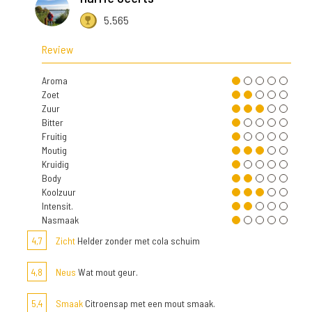
5.565
Review
Aroma
Zoet
Zuur
Bitter
Fruitig
Moutig
Kruidig
Body
Koolzuur
Intensit.
Nasmaak
4,7
Zicht
Helder zonder met cola schuim
4,8
Neus
Wat mout geur.
5,4
Smaak
Citroensap met een mout smaak.