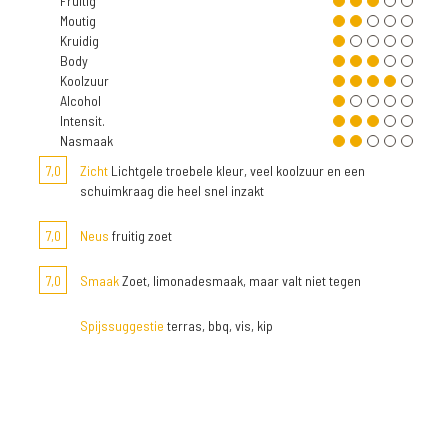
Fruitig
Moutig
Kruidig
Body
Koolzuur
Alcohol
Intensit.
Nasmaak
7,0
Zicht
Lichtgele troebele kleur, veel koolzuur en een
schuimkraag die heel snel inzakt
7,0
Neus
fruitig zoet
7,0
Smaak
Zoet, limonadesmaak, maar valt niet tegen
Spijssuggestie
terras, bbq, vis, kip