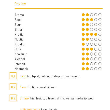
Review
Aroma
Zoet
Zuur
Bitter
Fruitig
Moutig
Kruidig
Body
Koolzuur
Alcohol
Intensit.
Nasmaak
6,1
Zicht
lichtgeel, helder, matige schuimkraag
6,2
Neus
fruitig, vooral citroen
6,2
Smaak
fris, fruitig, citroen, drinkt wel gemakkelijk weg.
Spijssuggestie
kaasplankje