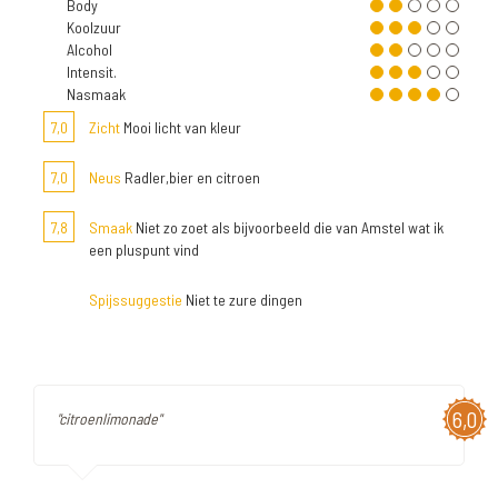
Body
Koolzuur
Alcohol
Intensit.
Nasmaak
7,0
Zicht
Mooi licht van kleur
7,0
Neus
Radler,bier en citroen
7,8
Smaak
Niet zo zoet als bijvoorbeeld die van Amstel wat ik
een pluspunt vind
Spijssuggestie
Niet te zure dingen
6,0
"citroenlimonade"