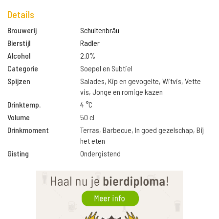
Details
Brouwerij
Schultenbräu
Bierstijl
Radler
Alcohol
2.0%
Categorie
Soepel en Subtiel
Spijzen
Salades, Kip en gevogelte, Witvis, Vette
vis, Jonge en romige kazen
Drinktemp.
4 °C
Volume
50 cl
Drinkmoment
Terras, Barbecue, In goed gezelschap, Bij
het eten
Gisting
Ondergistend