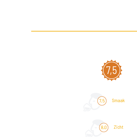
7,5
Smaak
7,5
Zicht
8,0