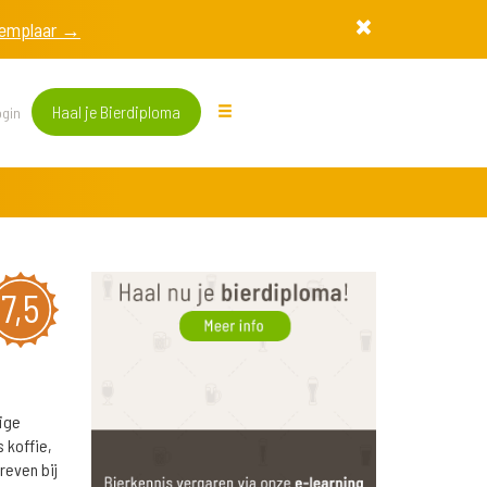
exemplaar →
Haal je Bierdiploma
gin
7,5
ige
 koffie,
reven bij