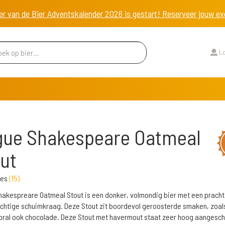
er van de Bier Adventskalender 2026 is gestart! Reserveer jouw 
Lo
gue Shakespeare Oatmeal
ut
les
(
15
)
akespreare Oatmeal Stout is een donker, volmondig bier met een pracht
htige schuimkraag. Deze Stout zit boordevol geroosterde smaken, zoals
ral ook chocolade. Deze Stout met havermout staat zeer hoog aangesch