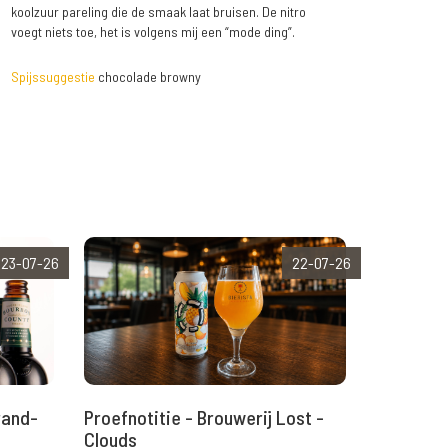
koolzuur pareling die de smaak laat bruisen. De nitro
voegt niets toe, het is volgens mij een “mode ding”.
Spijssuggestie
chocolade browny
23-07-26
22-07-26
rand-
Proefnotitie - Brouwerij Lost -
Clouds