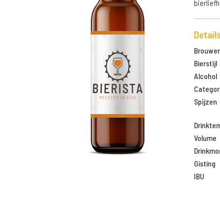
bierlief
Detail
Brouweri
Bierstijl
Alcohol
Categor
Spijzen
Drinkte
Volume
Drinkm
Gisting
IBU