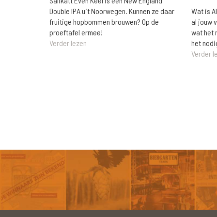
Salikatt Even Keel is een New England
Wat is A
Double IPA uit Noorwegen. Kunnen ze daar
al jouw 
fruitige hopbommen brouwen? Op de
wat het 
proeftafel ermee!
het nodi
Verder lezen
Verder l