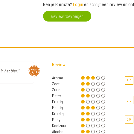
Ben je Bierista?
Login
en schrijf een review en o
Review toevoegen
Review
7,5
n het bier."
Aroma
8,0
Zoet
Zuur
Bitter
8,0
Fruitig
Moutig
Kruidig
Body
7,5
Koolzuur
Alcohol