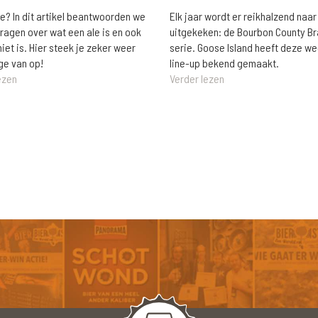
le? In dit artikel beantwoorden we
Elk jaar wordt er reikhalzend naar
vragen over wat een ale is en ook
uitgekeken: de Bourbon County B
niet is. Hier steek je zeker weer
serie. Goose Island heeft deze w
ge van op!
line-up bekend gemaakt.
ezen
Verder lezen