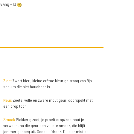
ntvang +10
Zicht
Zwart bier , kleine crème kleurige kraag van fijn
schuim die niet houdbaar is
Neus
Zoete, volle en zware mout geur, doorspekt met
een drop toon.
Smaak
Plakkerig zoet, je proeft drop/zoethout je
verwacht na die geur een vollere smaak, die blijft
jammer genoeg uit. Goede afdronk. Dit bier mist de