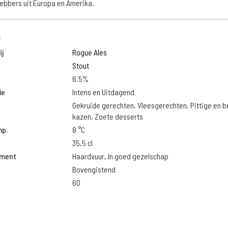
hebbers uit Europa en Amerika.
s
j
Rogue Ales
Stout
6.5%
ie
Intens en Uitdagend
Gekruide gerechten, Vleesgerechten, Pittige en 
kazen, Zoete desserts
mp.
8 °C
35,5 cl
oment
Haardvuur, In goed gezelschap
Bovengistend
60