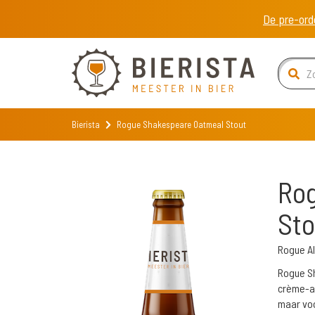
De pre-ord
Bierista
Rogue Shakespeare Oatmeal Stout
Ro
Sto
Rogue A
Rogue Sh
crème-ac
maar voo