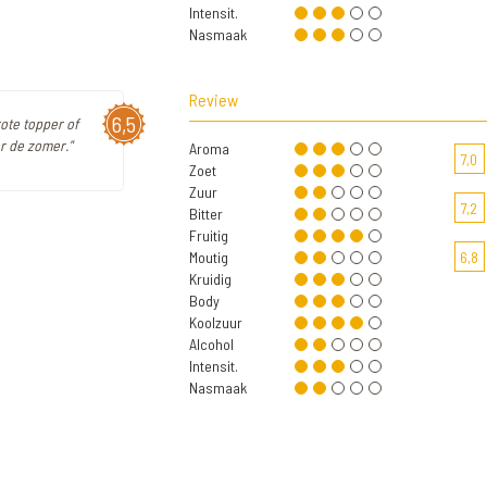
Intensit.
Nasmaak
Review
6,5
ote topper of
r de zomer."
Aroma
7,0
Zoet
Zuur
7,2
Bitter
Fruitig
Moutig
6,8
Kruidig
Body
Koolzuur
Alcohol
Intensit.
Nasmaak