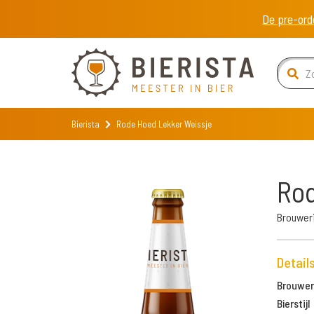
De pre-ord
Bierista
Rode Hoed Lekker Weissje
Rod
Brouwer
Detail
Brouweri
Bierstijl