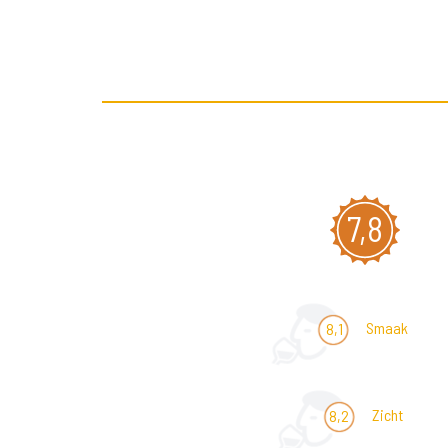
7,8
Smaak
8,1
Zicht
8,2