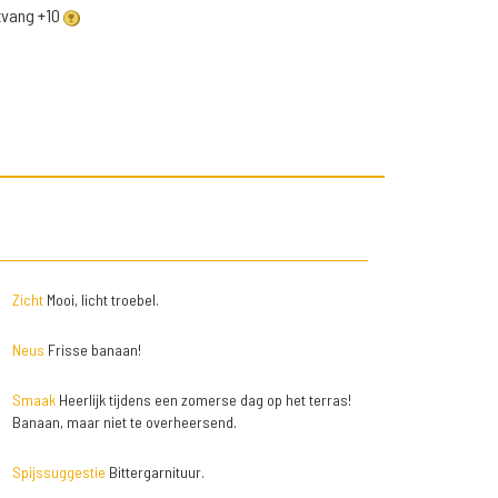
ntvang +10
Zicht
Mooi, licht troebel.
Neus
Frisse banaan!
Smaak
Heerlijk tijdens een zomerse dag op het terras!
Banaan, maar niet te overheersend.
Spijssuggestie
Bittergarnituur.