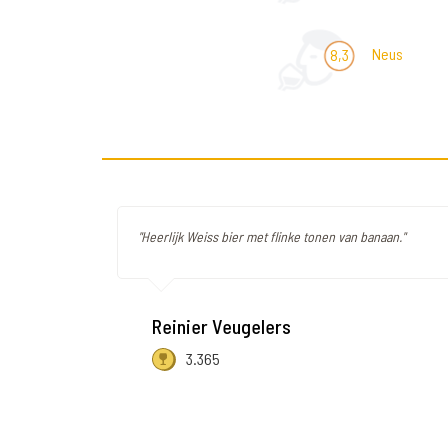
Neus
8,3
"Heerlijk Weiss bier met flinke tonen van banaan."
Reinier Veugelers
3.365