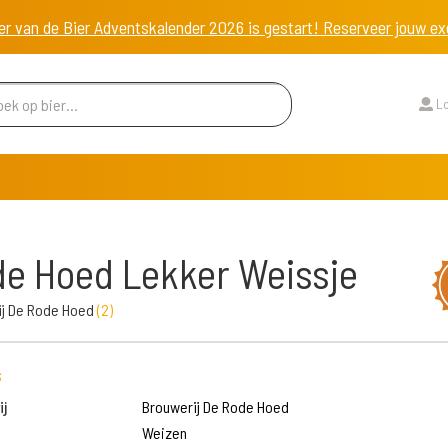
er van de Bier Adventskalender 2026 is gestart! Reserveer jouw 
Lo
e Hoed Lekker Weissje
ij De Rode Hoed
(
2
)
s
j
Brouwerij De Rode Hoed
Weizen