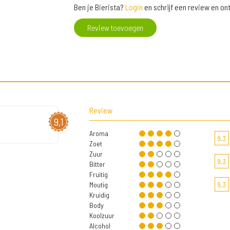
Ben je Bierista?
Login
en schrijf een review en o
Review toevoegen
Review
9,1
Aroma
9,3
Zoet
Zuur
9,3
Bitter
Fruitig
Moutig
9,3
Kruidig
Body
Koolzuur
Alcohol