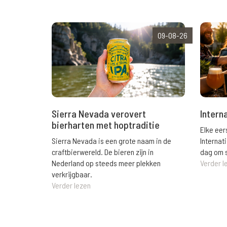
09-08-26
Sierra Nevada verovert
Intern
bierharten met hoptraditie
Elke eer
Sierra Nevada is een grote naam in de
Internat
craftbierwereld. De bieren zijn in
dag om s
Nederland op steeds meer plekken
Verder l
verkrijgbaar.
Verder lezen