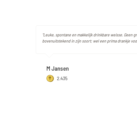
"Leuke, spontane en makkelijk drinkbare weisse. Geen gr
bovenuitstekend in zijn soort; wel een prima drankje voo
M Jansen
2.435