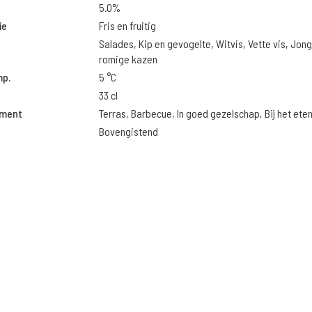
5.0%
ie
Fris en fruitig
Salades, Kip en gevogelte, Witvis, Vette vis, Jon
romige kazen
mp.
5 °C
33 cl
oment
Terras, Barbecue, In goed gezelschap, Bij het ete
Bovengistend