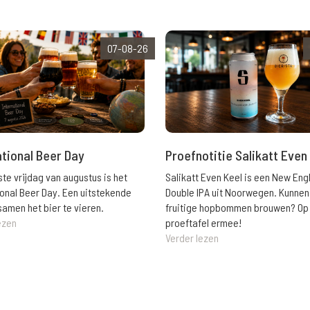
07-08-26
ational Beer Day
Proefnotitie Salikatt Even
ste vrijdag van augustus is het
Salikatt Even Keel is een New Eng
ional Beer Day. Een uitstekende
Double IPA uit Noorwegen. Kunnen
amen het bier te vieren.
fruitige hopbommen brouwen? Op
ezen
proeftafel ermee!
Verder lezen