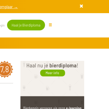
exemplaar →
Haal je Bierdiploma
gin
7,8