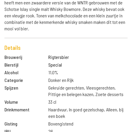
heeft men een zwaardere versie van de WNTR gebrouwen met de
Schotse Islay single malt Whisky Bowmore. Deze whisky bevat ook
een vleugje rook. Tonen van melkchocolade en een klein zuurtje in
combinatie met de kenmerkende whisky smaken maken dit tot een
mooi vol bier.
Details
Brouwerij
Rigtersbier
Bierstijl
Special
Alcohol
11.0%
Categorie
Donker en Rijk
Spijzen
Gekruide gerechten, Vleesgerechten,
Pittige en belegen kazen, Zoete desserts
Volume
33 cl
Drinkmoment
Haardvuur, In goed gezelschap, Alleen, bij
een boek
Gisting
Bovengistend
IBU
26