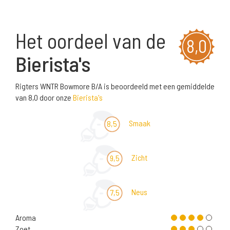
Het oordeel van de
8,0
Bierista's
Rigters WNTR Bowmore B/A is beoordeeld met een gemiddelde
van 8,0 door onze
Bierista's
Smaak
8,5
Zicht
9,5
Neus
7,5
Aroma
Zoet