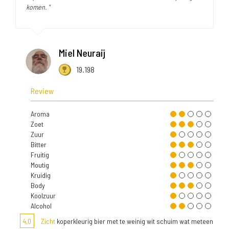
komen. "
Miel Neuraij
19.198
Review
Aroma
Zoet
Zuur
Bitter
Fruitig
Moutig
Kruidig
Body
Koolzuur
Alcohol
4,0
Zicht
koperkleurig bier met te weinig wit schuim wat meteen