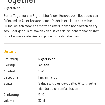
Rigtersbier
(
22
)
Better Together van Rigtersbier is een Hefeweizen. Het beste van
Duitsland en Amerika voor samen in één bier. Het is een echte
Duitse Weizen maar dan met vier Amerikaanse hopsoorten en dry-
hop. Door gebruik te maken van gist van de Weihenstephaner stam,
is de kenmerkende Weizen geur en smaak gehouden.
Details
Brouwerij
Rigtersbier
Bierstijl
Weizen
Alcohol
5.3%
Categorie
Fris en fruitig
Spijzen
Salades, Kip en gevogelte, Witvis, Vette
vis, Jonge en romige kazen
Drinktemp.
5 °C
Volume
33 cl