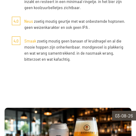
inzakt en resteert in een minimaal ringetje. in het bier zijn
geen koolzuurbelletjes zichtbaar.
4,0
Neus
zoetig moutig geurtje met wat onbestemde hoptonen.
geen weizenkarakter en ook geen IPA .
4,0
Smaak
zoetig moutig geen banaan of kruidnagel en al die
mooie hoppen zijn onherkenbaar. mondgevoel is plakkerig
en wat wrang samentrekkend. in de nasmaak wrang,
bitterzoet en wat kafachtig.
03-08-26