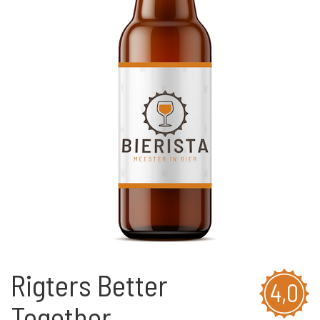
Rigters Better
4,0
Together